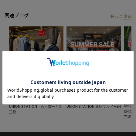
関連ブログ
もっと
見る
【UNION STATION/ ユニオンステーション】
「さりげない上品さ」をキーワードに大人に向けた、素材感と着
心地にこだわったアイテムを展開。
肩ひじを張らずに自分に合ったおしゃれを楽しめる、きれいめス
タイルを提案します。
私たちは服を通してみなさまの心が明るくなったりワクワクした
り、ささやかな高揚感を感じていただけるような”おしゃれ着”を
お届けします。
※画像はサンプルです。仕様が変更になることがありますのであ
2024.07.25
2024.06.25
2024.0
らかじめご了承ください。
【SALE特集】
サマーセールを開催中!!!
「MAX5
※商品の色味につきまして、お客様のお使いのPCのモニター環
か紹介
UNION STATION
UNION STATION
境、設定により実際のカラーと画像の色味が違って見える場合が
UNION
UNION STATION ららぽーと新
UNION STATION 新宿マルイMEN
UNIO
三郷
あります。予めご了承の上、ご注文ください。
三郷
※屋外での撮影画像は光の加減で、実際の商品より明るく見える
場合があります。商品の色味は生地アップ・スタジオ撮影の画像
をご参考ください。