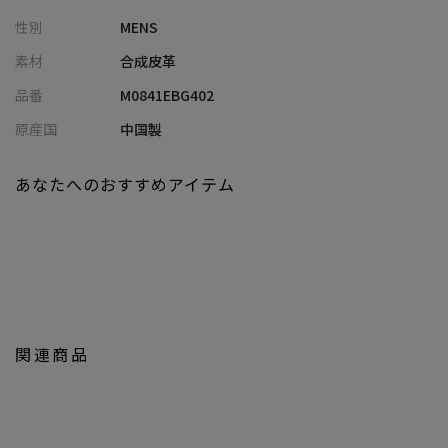
【自在なコーディネート】
性別
MENS
デザインがシンプルでサイズも大きくなく、斜め掛けバッグのよ
うに体にかける必要もないので、コーディネートの邪魔をしませ
素材
合成皮革
ん。
品番
M0841EBG402
また、逆に差し色を選びアクセントにすることも可能です。
さりげないアクセントになるグリーン、コーディネートを際立た
原産国
中国製
せるボルドーもご用意していますので、定番のブラックをお持ち
の方はそちらもオススメです。
あなたへのおすすめアイテム
【バッグインバッグとして】
荷物が多い時や旅行の際に、大きいバッグにクラッチバッグを入
れておいて、機内で過ごす時やお出かけの時に便利に取り出して
使うのもオススメです。
【扱いやすい素材】
関連商品
合皮は本革より軽量で、水をはじき、汚れも傷もつきにくく、お手
入れも簡単。
本革を模した細やかなシボ加工による上品な光沢により、フォー
マルな場にもカジュアルシーンにもよく馴染みます。