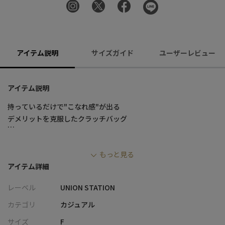
アイテム説明
サイズガイド
ユーザーレビュー
アイテム説明
持っているだけで"こなれ感"が出る
デメリットを克服したクラッチバッグ
必要最低限の荷物を持ち歩きたい時に重宝する、クラッチバッ
もっと見る
グ。
アイテム詳細
「腕が疲れやすい」「落としやすい」といったデメリットがあり
ますが
レーベル
UNION STATION
ピッタリと手を通せるスタイリッシュなベルトを装飾すること
で、その弱点をカバーしました。
カテゴリ
カジュアル
サイズ
F