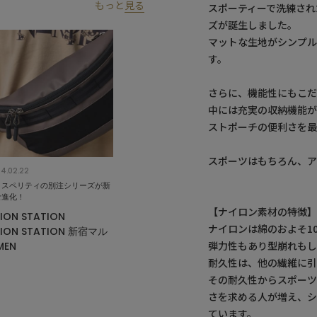
もっと
見る
スポーティーで洗練され
ズが誕生しました。
マットな生地がシンプ
す。
さらに、機能性にもこ
中には充実の収納機能が
ストポーチの便利さを最
スポーツはもちろん、ア
4.02.22
ロスペリティの別注シリーズが新
な進化！
【ナイロン素材の特徴
ION STATION
ナイロンは綿のおよそ1
ION STATION 新宿マル
弾力性もあり型崩れも
MEN
耐久性は、他の繊維に
その耐久性からスポーツ
さを求める人が増え、シ
ています。