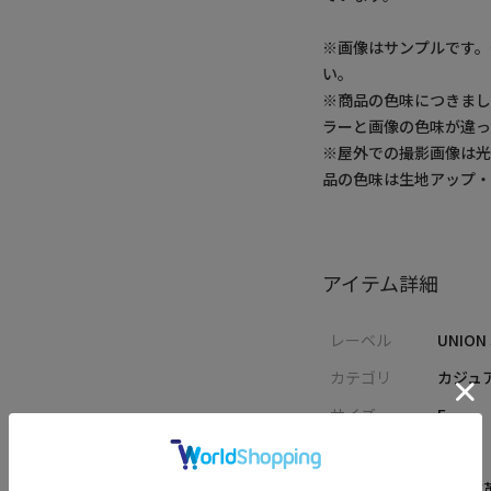
※画像はサンプルです
い。
※商品の色味につきまし
ラーと画像の色味が違っ
※屋外での撮影画像は光
品の色味は生地アップ
アイテム詳細
レーベル
UNION
カテゴリ
カジュ
サイズ
F
性別
MENS
素材
合成皮