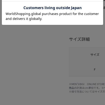
品番
M0841
原産国
中国製
サイズ詳細
サイズ
F
※MEN'S BIGI ONLIN
商品の計測はcm単位です。 
※採寸方法については
サイズ