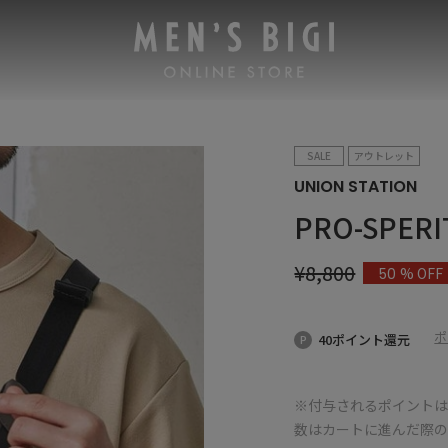
SALE
アウトレット
UNION STATION
PRO-SPE
¥
8,800
% OFF
50
ポ
40ポイント還元
※付与されるポイントは
数はカートに進んだ際