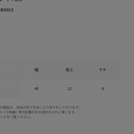
EBG013
幅
高さ
マチ
45
13
8
E STOREの商品は、独自の採寸方法により採寸をしております。
※サイズ詳細に単位記載がある場合はそれに準じます。
ガイド
をご覧ください。