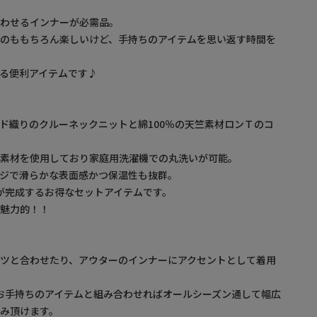
合わせるインナーが必需品。
のももちろん楽しいけど、手持ちのアイテムを思い返す時間を
る便利アイテムです♪
ド織りのクルーネックニットと綿100％の天竺素材ロンＴのコ
ル素材を使用しており家庭用洗濯機での丸洗いが可能。
ジで滑らかな表面感かつ保温性も抜群。
が完成するお得なセットアイテムです。
も魅力的！！
ツと合わせたり、アウターのインナーにアクセントとして着用
お手持ちのアイテムと組み合わせればオールシーズン通して幅広
み頂けます。