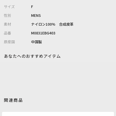
バッグ本体に防水加工を施した光沢のあるポリエステルツイルと
サイズ
F
高級感溢れるサフィアーノフェイクレザーを使用しました。
性別
MENS
定番の形状にシックで落ち着いた表情の配色のデザインです。
素材
ナイロン100% 合成皮革
【ボディバッグの魅力】
品番
M0831EBG403
コンパクトに見えて500mlのペットボトルも入る優れもの。
ボケット位置はちょっとした小物を入れるのに大変優れておりま
原産国
中国製
す。
邪魔にならない大きさもポイントの一つ。
あなたへのおすすめアイテム
【Prosperity/プロスペリティ】
Prosperity(プロスペリティ)とは、「繁栄・成功・幸運」を意味
しています。
いつもあなたの隣にいる存在でありたい。多くの人の様々な分岐
点を共に歩み成功と繁栄の願いを込めたブランドです。人生の
様々なシーンに対して、その時々の流行を取り入れ、メンズやレ
関連商品
ディースといった固定概念をなくし、ファッション性、機能性、
使いやすさに溢れたバッグブランドです。