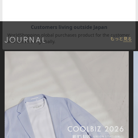
【EFFORTLESS/エフォートレス】
「さりげない上品さ」をキーワードに大人の男性に向けた、素材
感とサイジングにこだわったアイテムを展開するレーベル。
肩ひじを張らずに自分に合ったおしゃれを楽しめる、きれいめカ
ジュアルアイテムを提案します。
JOURNAL
もっと
見る
【UNION STATION/ ユニオンステーション】
「ちょっとおしゃれをもっと簡単に」
素材とサイズ感にこだわった着心地の良いモノ。クローゼットに
本当に必要なモノ。日常でhappyを感じさせてくれるモノ。
私たちの考えるファッションとは服を通して人の心を明るくしワ
クワクさせたり、ささやかな高揚感を与えられたりすること。
そんなファッションを提案します。
※屋外での撮影画像は光の加減で、実際の商品より明るく見える
場合が御座います。商品の色味は生地アップ・スタジオ撮影の画
像をご参考下さい。
※画像の商品はサンプルとなりますので実際の商品と仕様、加