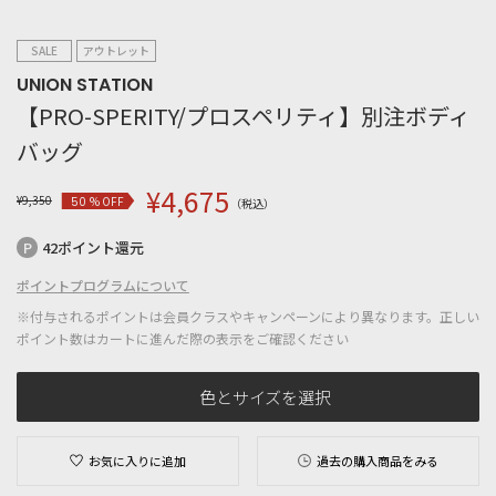
SALE
アウトレット
UNION STATION
【PRO-SPERITY/プロスペリティ】別注ボディ
バッグ
¥
4,675
¥
9,350
% OFF
50
（税込）
42ポイント還元
ポイントプログラムについて
※付与されるポイントは会員クラスやキャンペーンにより異なります。正しい
ポイント数はカートに進んだ際の表示をご確認ください
色とサイズを選択
お気に入りに追加
過去の購入商品をみる