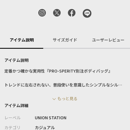
アイテム説明
サイズガイド
ユーザーレビュー
アイテム説明
定番かつ確かな実用性『PRO-SPERITY別注ボディバッグ』
トレンドに左右されない、普段使いを意識したシンプルなシルエ
ットを追究しました。
もっと見る
合わせやすくお手入れ簡単で実用的な逸品です♪
アイテム詳細
【素材/デザイン】
レーベル
UNION STATION
PRO-SPERITY( プロスペリティ ) の ESPRIT( エスプリ ) シリーズ
を別注。
カテゴリ
カジュアル