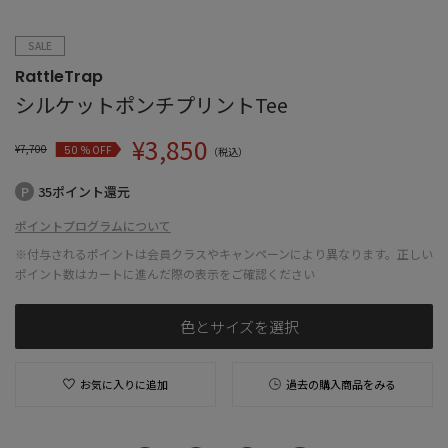
SALE
RattleTrap
シルケットポンチプリントTee
¥
3,850
¥
7,700
% OFF
50
（税込）
35ポイント還元
ポイントプログラムについて
※付与されるポイントは会員クラスやキャンペーンにより異なります。正しい
ポイント数はカートに進んだ際の表示をご確認ください
色とサイズを選択
お気に入りに追加
過去の購入商品をみる