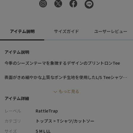
アイテム説明
サイズガイド
ユーザーレビュー
アイテム説明
今季のシーズンテーマを象徴するデザインのプリントロンTee
表面がきめ細やかな上質なポンチ生地を使用したL/S Teeシャツ。
NY出身の伝説的なBANDのNEW YORK DOLLSをインスピレーショ
もっと見る
ンソースとしたグラフィックが目を引く、一枚でも様になるTeeシ
アイテム詳細
ャツに仕上げています。
レーベル
RattleTrap
【画像に関するご注意】
※画像はサンプルです。仕様が変更になることがありますのであ
カテゴリ
トップス > Tシャツ/カットソー
らかじめご了承ください。
サイズ
S M L LL