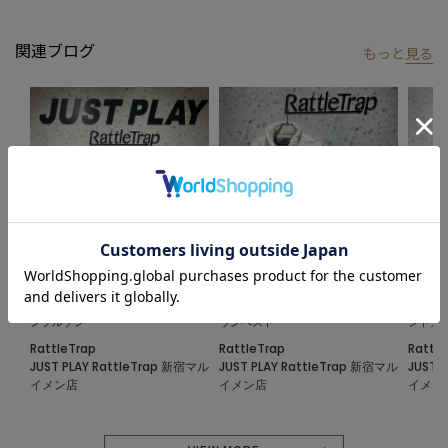
関連ブログ
もっと
見る
2024.11.08
2024.11.08
2024.1
1PIU1UGUALE3 別注 スタンドダウ
イントレチャートスタンドカラーダ
ストラ
ンブルゾン
ウンベスト
ンドカ
RattleTrap
RattleTrap
Rattle
JUST PLAY RattleTrap 新宿マル
JUST PLAY RattleTrap 新宿マル
JUST 
イメン店
イメン店
イメン