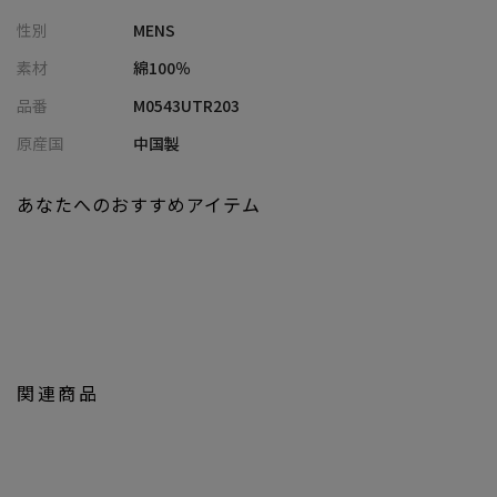
※商品の色味につきまして、お客様のお使いのPCのモニター環
性別
MENS
境、設定により実際のカラーと画像の色味が違って見える場合が
御座います。予めご了承の上、ご注文下さい。
素材
綿100％
※屋外での撮影画像は光の加減で、実際の商品より明るく見える
品番
M0543UTR203
場合が御座います。商品の色味は生地アップ・スタジオ撮影の画
像をご参考下さい。
原産国
中国製
あなたへのおすすめアイテム
関連商品