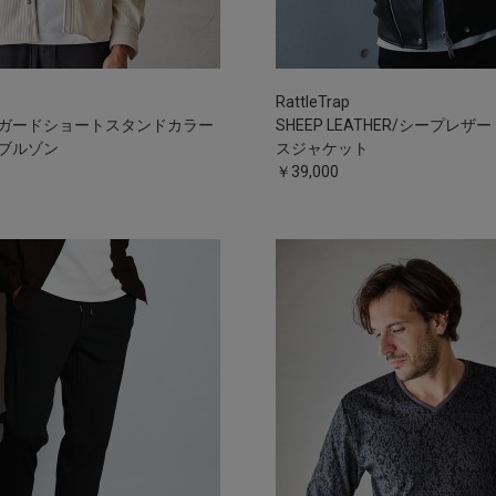
RattleTrap
ガードショートスタンドカラー
SHEEP LEATHER/シープレ
ブルゾン
スジャケット
￥39,000