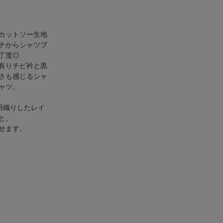
カットソー生地
チからシャツブ
丁度◎
有りチビ衿と黒
さも感じるシャ
ャツ。
羽織りしたレイ
と、
せます。