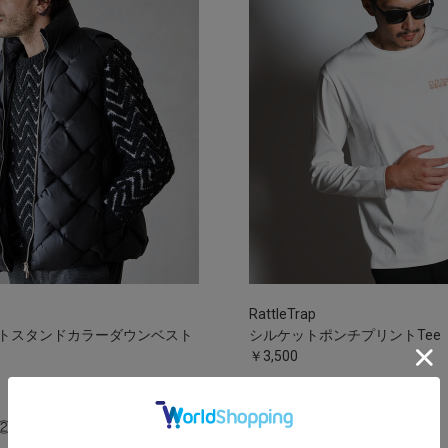
RattleTrap
トスタンドカラーダウンベスト
シルケットポンチプリントTee
￥3,500
②