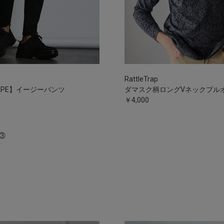
RattleTrap
HAPE】イージーパンツ
ダマスク柄ロングVネックプル
￥4,000
③