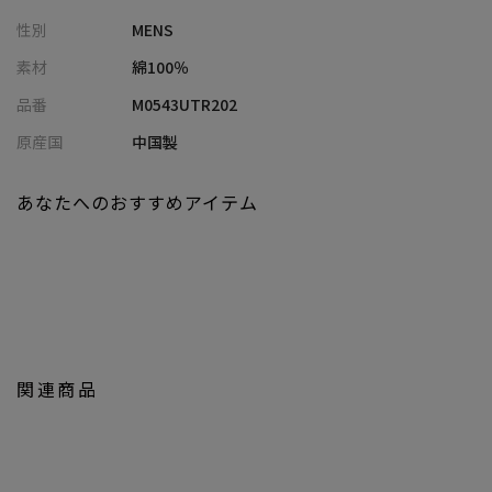
く、スラックスパンツとも相性が良く、ジャケットのインナーと
性別
MENS
しても最適。
カジュアルからビジネスまで幅広いスタイリングにマッチしま
素材
綿100％
す。
品番
M0543UTR202
【画像に関するご注意】
原産国
中国製
※画像はサンプルです。仕様が変更になることがありますのであ
らかじめご了承ください。
あなたへのおすすめアイテム
※商品の色味につきまして、お客様のお使いのPCのモニター環
境、設定により実際のカラーと画像の色味が違って見える場合が
御座います。予めご了承の上、ご注文下さい。
※屋外での撮影画像は光の加減で、実際の商品より明るく見える
場合が御座います。商品の色味は生地アップ・スタジオ撮影の画
像をご参考下さい。
関連商品