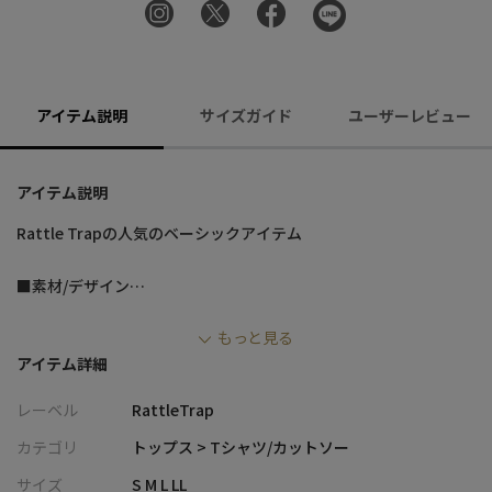
アイテム説明
サイズガイド
ユーザーレビュー
アイテム説明
Rattle Trapの人気のベーシックアイテム
■素材/デザイン
襟の編み立てリブがワンポイントのロンT。
もっと見る
きめ細やかな細番手のシルケットスムース素材を使用し、肌触り
アイテム詳細
の良い質感に仕上げました。
衿の編み立てリブがワンポイントのアクセントになっています。
レーベル
RattleTrap
■コーディネート
カテゴリ
トップス > Tシャツ/カットソー
シンプルで上品なデザインなので、デニムやチノパンツだけでな
サイズ
S M L LL