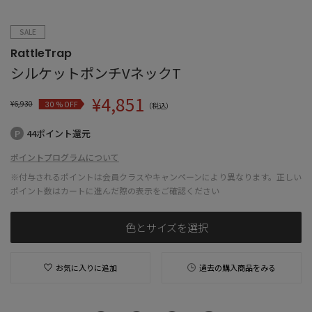
SALE
RattleTrap
シルケットポンチVネックT
¥
4,851
¥
6,930
% OFF
30
（税込）
44ポイント還元
ポイントプログラムについて
※付与されるポイントは会員クラスやキャンペーンにより異なります。正しい
ポイント数はカートに進んだ際の表示をご確認ください
色とサイズを選択
お気に入りに追加
過去の購入商品をみる