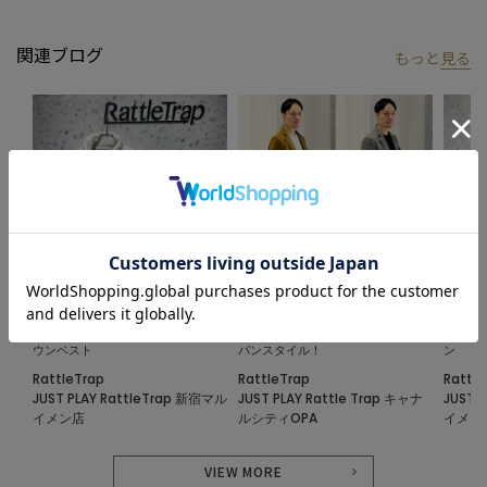
関連ブログ
もっと
見る
2024.11.08
2024.10.25
2024.1
イントレチャートスタンドカラーダ
素材感で差をつける、大人のジャケ
フェイ
ウンベスト
パンスタイル！
ン
RattleTrap
RattleTrap
Rattle
JUST PLAY RattleTrap 新宿マル
JUST PLAY Rattle Trap キャナ
JUST 
イメン店
ルシティOPA
イメン
VIEW MORE