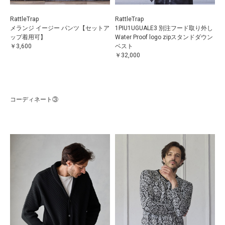
RattleTrap
RattleTrap
メランジ イージー パンツ【セットア
1PIU1UGUALE3 別注フード取り外し
ップ着用可】
Water Proof logo zipスタンドダウン
￥3,600
ベスト
￥32,000
コーディネート③