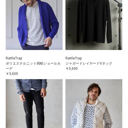
RattleTrap
RattleTrap
ポリエステルニット両畦ショールカ
ジャガードレイヤードVネック
ーデ
￥5,600
￥3,600