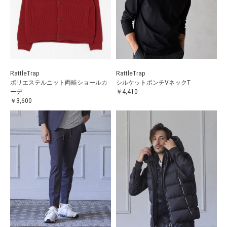
RattleTrap
RattleTrap
ポリエステルニット両畦ショールカ
シルケットポンチVネックT
ーデ
￥4,410
￥3,600