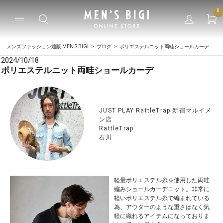
0
メンズファッション通販 MEN'S BIGI
ブログ
ポリエステルニット両畦ショールカーデ
2024/10/18
ポリエステルニット両畦ショールカーデ
JUST PLAY RattleTrap 新宿マルイメ
ン店
RattleTrap
石川
軽量ポリエステル糸を使用した両畦
編みショールカーデニット。非常に
軽いポリエステル糸で編まれている
為、アウターのような重さはなく気
軽に織れるアイテムになっておりま