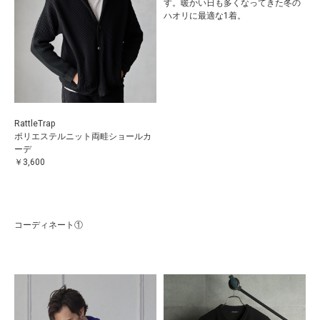
す。暖かい日も多くなってきた冬の
ハオリに最適な1着。
RattleTrap
ポリエステルニット両畦ショールカ
ーデ
￥3,600
コーディネート①