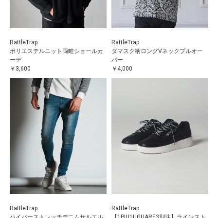
RattleTrap
RattleTrap
ポリエステルニット両畦ショールカ
ダマスク柄ロングVネックプルオー
ーデ
バー
￥3,600
￥4,000
RattleTrap
RattleTrap
ハイパーストレッチデニムサルエル
【1PIU1UGUARE3別注】ラインスト