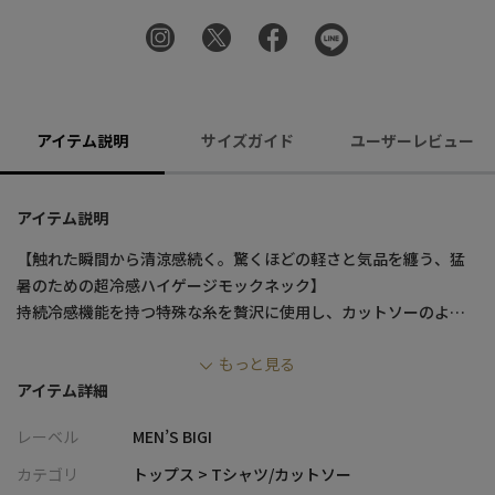
アイテム説明
サイズガイド
ユーザーレビュー
アイテム説明
【触れた瞬間から清涼感続く。驚くほどの軽さと気品を纏う、猛
暑のための超冷感ハイゲージモックネック】
持続冷感機能を持つ特殊な糸を贅沢に使用し、カットソーのよう
に軽やかで薄手に編み立てた進化系サマーニット。絶妙な高さの
もっと見る
モックネックが首元をすっきりと上品に見せ、春夏を彩る鮮やか
アイテム詳細
なカラー展開とともに、大人のキレイめスタイルをどこまでも涼
しく格上げします。
レーベル
MEN’S BIGI
【デザイン/素材】
カテゴリ
トップス > Tシャツ/カットソー