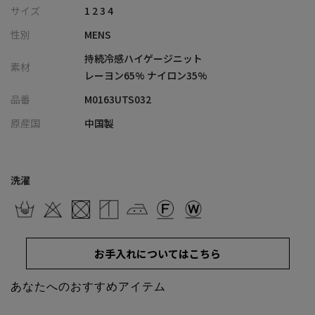
触れた瞬間からずっと冷たさがキープされる持続冷感機能を持っ
サイズ
1 2 3 4
た特殊な糸を使用し、ハイゲージで繊細に編み立てた高級感あふ
性別
MENS
れるジャカードニット素材です。
レーヨンとナイロンをブレンドした素材特性を活かし、サマーニ
持続冷感ハイゲージニット
素材
ットでありながらもカットソー感覚で気軽に着用できる圧倒的な
レーヨン65% ナイロン35%
薄さと軽さを実現しました。糸そのものが持つ優れた冷感性によ
品番
M0163UTS032
り、厳しい猛暑の日でも驚くほど涼しく、快適な着心地をお楽し
みいただけます。
原産国
中国製
【シルエット】
ニット特有の上品なドレープ感を活かしつつ、1枚着でもインナー
洗濯
としてもスマートに決まる洗練されたシルエットに仕上げまし
た。
製品全体の軽さを追求した薄手の仕立てにしているため、身体の
ラインに美しく馴染み、もたつきのないスッキリとしたスタイリ
お手入れについてはこちら
ングを叶えます。春夏らしい軽快さを演出しながら、大人の余裕
を感じさせる美しい佇まいを演出します。
あなたへのおすすめアイテム
【ディテール】