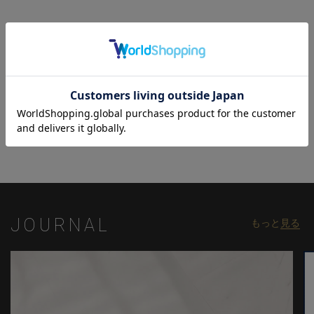
首元のモックネック部分は、一般的なものよりもやや低めに設定
することで、首周りを締め付けずすっきりと見せる高い汎用性を
備えました。上品な印象をキープしながらも顔周りに抜け感を生
み出し、あらゆるコーディネートに自然にマッチします。
さらに、定番色だけでなくピンクやターコイズといった春夏らし
い華やかなカラーも展開しており、細部まで季節のスタイリング
関連商品
を楽しめるこだわりのディテールとなっています。
モデル:身長:185cm バスト:90cm ウエスト:77cm ヒップ:92cm 着
用サイズ:03(L)
※照明・光の加減、PCやスマートフォンなどの環境により、製品
と画像のカラーの見え方が異なる場合がございます。
JOURNAL
もっと
見る
※画像はサンプルのため、色味やサイズ等の仕様が変更になる場
合がございます。
※サイズは弊社規定の採寸によって記載しておりますが、若干の
個体差が生じる場合がございます。