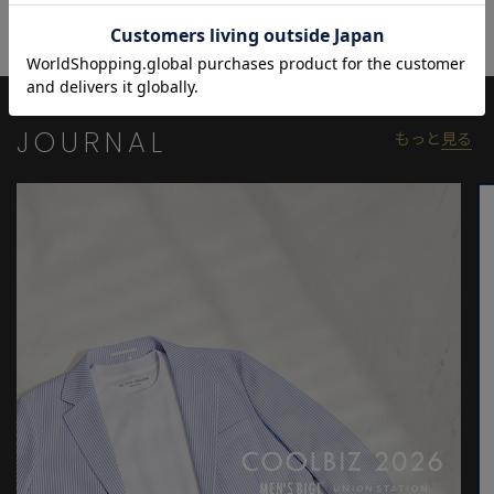
んだり、同色系でさりげない印象にするなどイメージを変えられ
るのも特徴。
通気性が良く蒸れにくいため、快適さを保ちながら夏の街歩きや
リゾートなどあらゆるシーンで活躍します。
JOURNAL
もっと
見る
モデル:身長:185cm バスト:90cm ウエスト:77cm ヒップ:92cm 着
用サイズ:03(L)
※照明・光の加減、PCやスマートフォンなどの環境により、製品
と画像のカラーの見え方が異なる場合がございます。
※画像はサンプルのため、色味やサイズ等の仕様が変更になる場
合がございます。
※サイズは弊社規定の採寸によって記載しておりますが、若干の
個体差が生じる場合がございます。