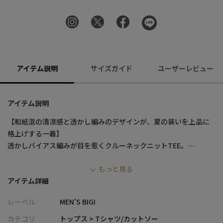
アイテム説明
サイズガイド
ユーザーレビュー
アイテム説明
【和紙混の清涼感と透かし編みのデザインが、夏の装いを上品に
格上げする一着】
透かしバイアス編みが目を惹くクルーネックニットTEE。
和紙混素材によるシャリ感と接触冷感機能で、驚くほど涼しく快
もっと見る
適な着心地です。
アイテム詳細
程よくゆとりあるシルエットがリラックス感を演出しつつ、シア
ー感のあるメッシュ調の編み地が上品な印象を与えます。
レーベル
MEN’S BIGI
インナーとの重ね着で表情を変えて楽しめる、夏に最適な一着で
す。
カテゴリ
トップス > Tシャツ/カットソー