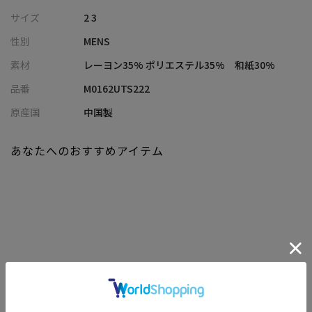
サイズ
2 3
【デザイン/素材】
性別
MENS
12ゲージの透かしバイアス編みを採用、トレンドのシアー感をメ
ッシュ調の編み地で表現しました。
素材
レーヨン35% ポリエステル35% 和紙30%
和紙混の糸を使用した機能素材は、手に触れた瞬間にさらりとし
品番
M0162UTS222
たシャリみと接触冷感を感じられる心地よい手触りが魅力。
吸水速乾性にも優れ、軽やかさと清涼感のある質感が、夏のスタ
原産国
中国製
イリングに独自の風合いと快適な着心地をもたらしてくれる特別
な一着に仕上がっています。
あなたへのおすすめアイテム
【シルエット】
ややゆったりとしたサイズ感で、リラックス感のあるカジュアル
な印象を与えます。
体に張り付かないシルエットは通気性も良く、暑い夏場環境でも
涼しげで上品な佇まいを演出します。
関連商品
【ディテール】
斜めに配されたメッシュのバイアス柄が視覚的なアクセント。
使用するインナーのカラーにより印象が変わるので、色差を楽し