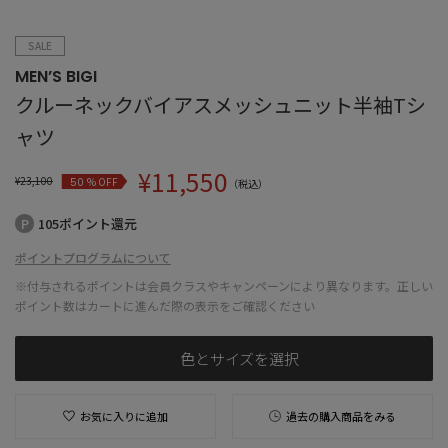
SALE
MEN’S BIGI
クルーネックバイアスメッシュニット半袖Tシ
ャツ
¥
11,550
¥
23,100
% OFF
50
（税込）
105ポイント還元
ポイントプログラムについて
※付与されるポイントは会員クラスやキャンペーンにより異なります。正しい
ポイント数はカートに進んだ際の表示をご確認ください
色とサイズを選択
お気に入りに追加
過去の購入商品をみる