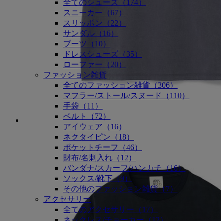
全てのシューズ（174）
スニーカー（67）
スリッポン（22）
サンダル（16）
ブーツ（10）
ドレスシューズ（35）
ローファー（20）
ファッション雑貨
全てのファッション雑貨（306）
マフラー/ストール/スヌード（110）
手袋（11）
ベルト（72）
アイウェア（16）
ネクタイピン（18）
ポケットチーフ（46）
財布/名刺入れ（12）
バンダナ/スカーフ/ハンカチ（16）
ソックス/靴下（9）
その他のファッション雑貨（7）
アクセサリー
全てのアクセサリー（17）
ネックレス/チョーカー（12）