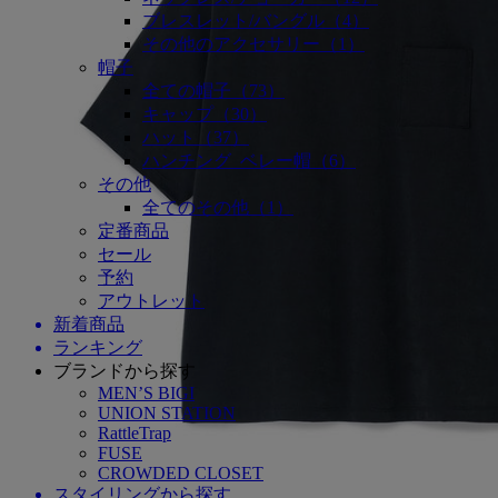
ブレスレット/バングル（4）
その他のアクセサリー（1）
帽子
全ての帽子（73）
キャップ（30）
ハット（37）
ハンチング_ベレー帽（6）
その他
全てのその他（1）
定番商品
セール
予約
アウトレット
新着商品
ランキング
ブランドから探す
MEN’S BIGI
UNION STATION
RattleTrap
FUSE
CROWDED CLOSET
スタイリングから探す