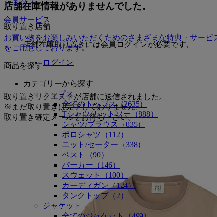
ショップ
店舗在庫情報がありませんでした。
会員サービス
取り置き店舗
お買い物をお楽しみいただくためのさまざまな特典・サービ
店舗在庫取り置きには会員ログインが必要です。
をご用意しております。
ログイン
商品を探す
カテゴリーから探す
トップス
取り置きリクエストが店舗に送信されました。
全てのトップス（2635）
※まだ取り置きは完了しておりません。
Tシャツ/カットソー（888）
取り置き確定メールをお待ち下さい。
シャツ/ブラウス（835）
ポロシャツ（112）
ニット/セーター（338）
ベスト（90）
パーカー（146）
スウェット（100）
カーディガン（124）
タンクトップ（2）
ジャケット
全てのジャケット（499）