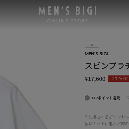
SALE
MEN’S BIGI
スビンプラ
¥
17,600
% OF
30
112ポイント還元
※付与されるポイントは
数はカートに進んだ際