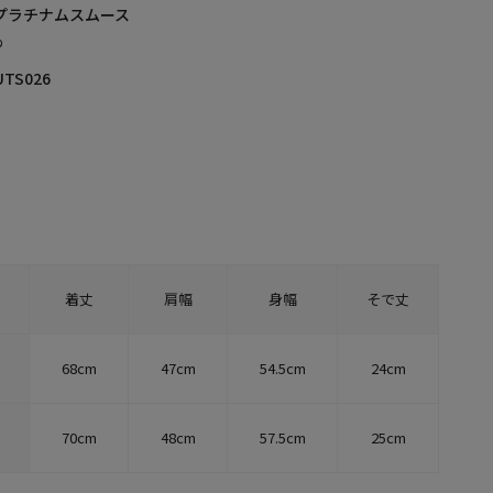
プラチナムスムース
%
UTS026
着丈
肩幅
身幅
そで丈
68cm
47cm
54.5cm
24cm
70cm
48cm
57.5cm
25cm