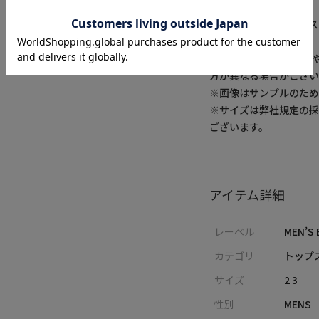
モデル:身長:185cm バス
※照明・光の加減、PC
方が異なる場合がござい
※画像はサンプルのた
※サイズは弊社規定の
ございます。
アイテム詳細
レーベル
MEN’S 
カテゴリ
トップス
サイズ
2 3
性別
MENS