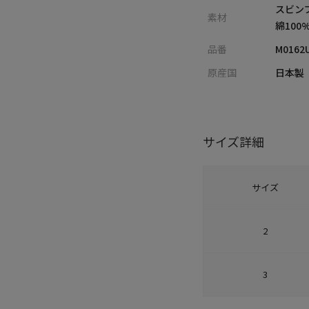
スビン
素材
綿100
品番
M0162
原産国
日本製
サイズ詳細
サイズ
2
3