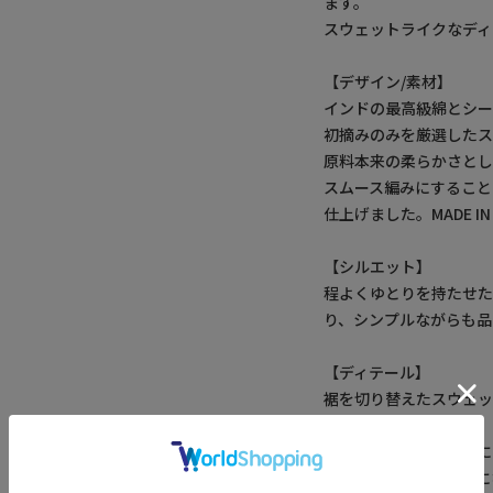
ます。
スウェットライクなディ
【デザイン/素材】
インドの最高級綿とシー
初摘みのみを厳選した
原料本来の柔らかさとし
スムース編みにすること
仕上げました。MADE 
【シルエット】
程よくゆとりを持たせ
り、シンプルながらも品
【ディテール】
裾を切り替えたスウェッ
トをプラス。
アームホールや襟周りに
ます。一枚で着ても様に