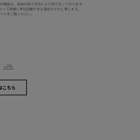
E STOREの商品は、独自の採寸方法により採寸をしております。
※サイズ詳細に単位記載がある場合はそれに準じます。
ガイド
をご覧ください。
はこちら