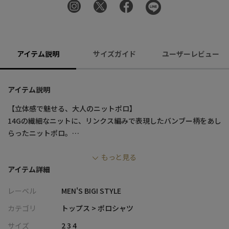
アイテム説明
サイズガイド
ユーザーレビュー
アイテム説明
【立体感で魅せる、大人のニットポロ】
14Gの繊細なニットに、リンクス編みで表現したバンブー柄をあし
らったニットポロ。
軽量でソフトな着心地と、さりげない立体感のある編み柄が上品
もっと見る
な存在感を演出します。
アイテム詳細
快適さと品格を兼ね備えた、大人のための一着です。
レーベル
MEN'S BIGI STYLE
【デザイン/素材】
繊細な14ゲージニットに、リンクス編みで表現したバンブー柄を
カテゴリ
トップス > ポロシャツ
組み合わせたデザイン。
サイズ
2 3 4