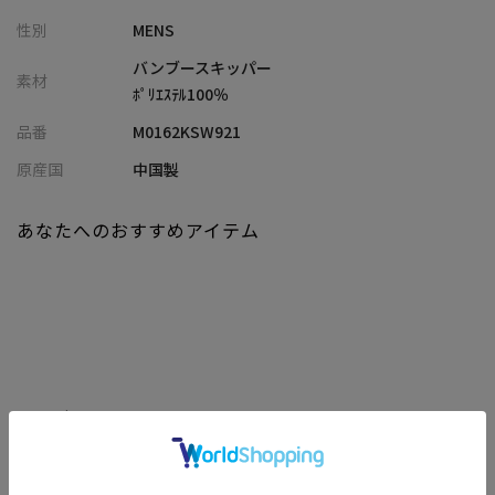
ポリエステルブリスター素材ならではの軽さとソフトな風合いが
性別
MENS
特徴で、滑らかな肌触りとさらりとした着心地を実現します。
肌離れが良く、家庭洗濯が可能なイージーケア性も魅力です。
バンブースキッパー
素材
ﾎﾟﾘｴｽﾃﾙ100％
【シルエット】
品番
M0162KSW921
程よくゆとりを持たせたベーシックシルエット。ニットならでは
の柔らかな落ち感が生まれ、上品で落ち着いた大人のスタイルに
原産国
中国製
自然に馴染みます。
あなたへのおすすめアイテム
【ディテール】
衿元は抜け感のあるスキッパーデザインを採用し、ほどよいリラ
ックス感を演出。
リンクス編みの立体的な柄がシンプルな中に奥行きを生み、一枚
でも品よく着映えする仕上がりです。
※照明・光の加減、PCやスマートフォンなどの環境により、製品
関連商品
と画像のカラーの見え方が異なる場合がございます。
※画像はサンプルのため、色味やサイズ等の仕様が変更になる場
合がございます。