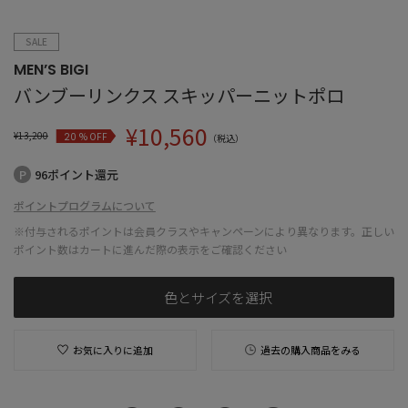
SALE
MEN’S BIGI
バンブーリンクス スキッパーニットポロ
¥
10,560
¥
13,200
% OFF
20
（税込）
96ポイント還元
ポイントプログラムについて
※付与されるポイントは会員クラスやキャンペーンにより異なります。正しい
ポイント数はカートに進んだ際の表示をご確認ください
色とサイズを選択
お気に入りに追加
過去の購入商品をみる