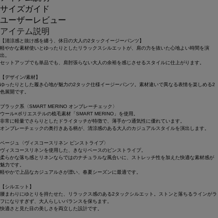
サイズガイド
ユーザーレビュー
アイテム説明
【清涼感と抜け感を纏う、休日の大人の2タックイージーパンツ】
軽やかな素材使いとゆったりとしたリラックスシルエットが、肩の力を抜いた心地よい時間を演
出。
セットアップでも単品でも、肩肘張らない大人の余裕を感じさせるスタイルに仕上がります。
【デザイン/素材】
ゆったりとした履き心地が魅力の2タック仕様イージーパンツ。素材違いで異なる表情を楽しめる2
色展開です。
ブラック系〈SMART MERINO オンブレーチェック〉
ウール×ポリエステルの梳毛素材「SMART MERINO」を使用。
非常に軽量でさらりとしたドライタッチが特徴で、薄手かつ通気性に優れています。
オンブレーチェックの奥行きある柄が、清涼感のある大人のカジュアルスタイルを演出します。
ベージュ〈ヴィスコースリネン ピンストライプ〉
ヴィスコースリネンを使用した、きなりベースのピンストライプ。
柔らかな落ち感とリネンならではのナチュラルな風合いに、ストレッチ性を加えた快適な素材感が
魅力です。
軽やかで上品なカジュアルさが漂い、春夏シーズンに最適です。
【シルエット】
腰まわりにゆとりを持たせた、リラックス感のある2タックシルエット。ストンと落ちるラインがラ
フになりすぎず、大人らしいバランスを保ちます。
快適さと見た目の美しさを両立した設計です。