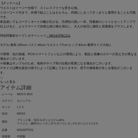
【ディテール】
ウエストはイージー仕様で、ストレスフリーな穿き心地。
ドローコード付きで、外側で結ぶことはもちろん、内側にしまってすっきりと着用することも可能
です。
単品使いでもコーディネートの幅が広がる、汎用性の高い一本。同素材のシャツとセットアップで
仕上げると、よりスマートで自然な抜け感を演出し、大人の休日に個性と清潔感をプラスします。
同色同素材オープンカラーシャツ
：M0162FBC211
モデル:身長:185cm バスト:90cm ウエスト:77cm ヒップ:92cm 着用サイズ:03(L)
※照明・光の加減、PCやスマートフォンなどの環境により、製品と画像のカラーの見え方が異なる
場合がございます。
※画像はサンプルのため、色味やサイズ等の仕様が変更になる場合がございます。
※サイズは弊社規定の採寸によって記載しておりますが、若干の個体差が生じる場合がございま
す。
もっと見る
アイテム詳細
レーベル
MEN’S BIGI
カテゴリ
カジュアル
サイズ
1 2 3
性別
MENS
ブラック系：毛51％ポリエステル49％
素材
ベージュ：麻60％レーヨン37％ポリウレタン2％ポリエステル1％
品番
M0162FP211
原産国
中国製