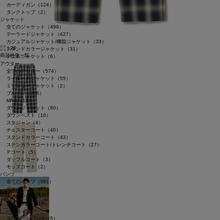
カーディガン（124）
タンクトップ（2）
ジャケット
全てのジャケット（499）
テーラードジャケット（427）
カジュアルジャケット/機能ジャケット（33）
|
28
スタンドカラージャケット（31）
商品画像一覧
デニムジャケット（6）
アウター
全てのアウター（574）
ライダースジャケット（55）
ミリタリージャケット（2）
ブルゾン（286）
MA-1（13）
ダウンジャケット（80）
ダウンベスト（16）
スタジャン（4）
チェスターコート（40）
スタンドカラーコート（43）
ステンカラーコート/トレンチコート（27）
Ｐコート（5）
ダッフルコート（3）
モッズコート（2）
パンツ
全てのパンツ（981）
デニムパンツ（77）
チノパンツ（15）
スラックス（319）
パンツ（512）
スウェットパンツ（5）