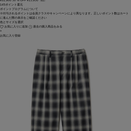
¥
31,900
50
% OFF
¥
15,950
（税込）
145ポイント還元
ポイントプログラムについて
※付与されるポイントは会員クラスやキャンペーンにより異なります。正しいポイント数はカート
に進んだ際の表示をご確認ください
色とサイズを選択
お気に入りに追加
過去の購入商品をみる
×
お気に入り登録