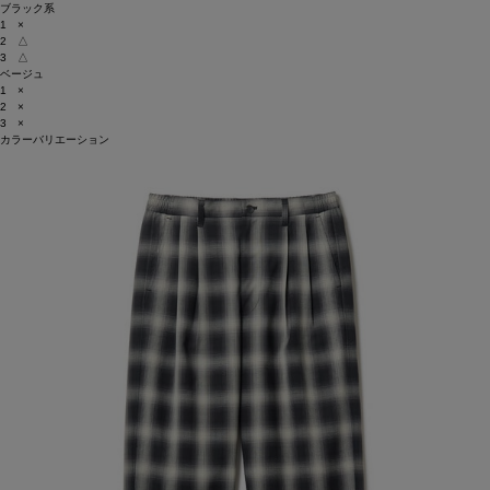
ブラック系
1 ×
2 △
3 △
ベージュ
1 ×
2 ×
3 ×
カラーバリエーション