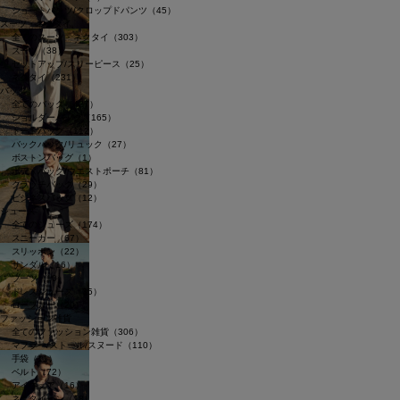
ショートパンツ/クロップドパンツ（45）
スーツ・ネクタイ
全てのスーツ・ネクタイ（303）
スーツ（38）
セットアップ/スリーピース（25）
ネクタイ（231）
バッグ
全てのバッグ（427）
ショルダーバッグ（165）
トートバッグ（112）
バックパック/リュック（27）
ボストンバッグ（1）
ボディバッグ/ウエストポーチ（81）
クラッチバッグ（29）
ビジネスバッグ（12）
シューズ
全てのシューズ（174）
スニーカー（67）
スリッポン（22）
サンダル（16）
ブーツ（10）
ドレスシューズ（35）
ローファー（20）
ファッション雑貨
全てのファッション雑貨（306）
マフラー/ストール/スヌード（110）
手袋（11）
ベルト（72）
アイウェア（16）
ネクタイピン（18）