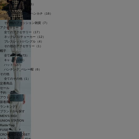
ポケットチーフ（46）
財布/名刺入れ（12）
バンダナ/スカーフ/ハンカチ（16）
ソックス/靴下（9）
その他のファッション雑貨（7）
アクセサリー
全てのアクセサリー（17）
ネックレス/チョーカー（12）
ブレスレット/バングル（4）
その他のアクセサリー（1）
帽子
全ての帽子（73）
キャップ（30）
ハット（37）
ハンチング_ベレー帽（6）
その他
全てのその他（1）
定番商品
セール
予約
アウトレット
新着商品
ランキング
ブランドから探す
MEN’S BIGI
UNION STATION
RattleTrap
FUSE
CROWDED CLOSET