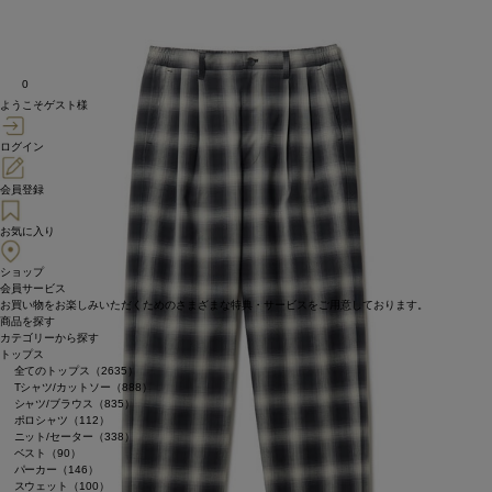
0
ようこそゲスト様
ログイン
会員登録
お気に入り
ショップ
会員サービス
お買い物をお楽しみいただくためのさまざまな特典・サービスをご用意しております。
商品を探す
カテゴリーから探す
トップス
全てのトップス（2635）
Tシャツ/カットソー（888）
シャツ/ブラウス（835）
ポロシャツ（112）
ニット/セーター（338）
ベスト（90）
パーカー（146）
スウェット（100）