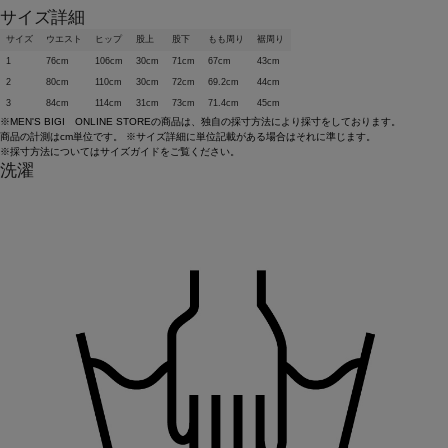
サイズ詳細
サイズ
ウエスト
ヒップ
股上
股下
もも周り
裾周り
1
76cm
106cm
30cm
71cm
67cm
43cm
2
80cm
110cm
30cm
72cm
69.2cm
44cm
3
84cm
114cm
31cm
73cm
71.4cm
45cm
※MEN'S BIGI ONLINE STOREの商品は、独自の採寸方法により採寸をしております。
商品の計測はcm単位です。 ※サイズ詳細に単位記載がある場合はそれに準じます。
※採寸方法については
サイズガイド
をご覧ください。
洗濯