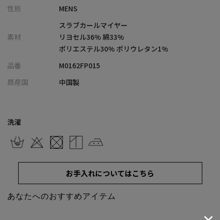
性別
MENS
うな奥行きある表情を生み出しています。
軽やかさと上品さを兼ね備えた、メンズビギらしい素材感が魅力
スラブカールマイヤー
です。
素材
リヨセル36% 綿33%
ポリエステル30% ポリウレタン1%
【シルエット】
品番
M0162FP015
ウエストは総ゴム仕様のイージーパンツ設計。
適度なゆとりを持たせたリラックス感のある穿き心地ながら、裾
原産国
中国製
にかけてテーパードを効かせることで、すっきりとしたスタイリ
ッシュなラインを描きます。
洗濯
【ディテール】
ストレスフリーな着用感と、きれい見えを両立したバランスの良
い一本。
同素材のジャケットと合わせれば、統一感のある上品なセットア
お手入れについてはこちら
ップスタイルもお楽しみいただけます。
あなたへのおすすめアイテム
同色同素材ジャケット
：M0162UTR015