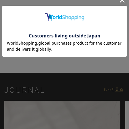
モデル:身長:185cm バスト:90cm ウエスト:77cm ヒップ:92cm 着
用サイズ:03(L)
※照明・光の加減、PCやスマートフォンなどの環境により、製品
と画像のカラーの見え方が異なる場合がございます。
※画像はサンプルのため、色味やサイズ等の仕様が変更になる場
関連商品
合がございます。
※サイズは弊社規定の採寸によって記載しておりますが、若干の
個体差が生じる場合がございます。
JOURNAL
もっと
見る