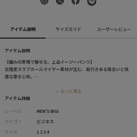
アイテム説明
サイズガイド
ユーザーレビュー
アイテム説明
【編みの表情で魅せる、上品イージーパンツ】
北陸産スラブカールマイヤー素材が生む、奥行きある風合いと快
適な穿き心地。
リラックス感と端正なシルエットを両立し、セットアップでも単
もっと見る
品でも活躍する一本です。
アイテム詳細
【デザイン/素材】
レーベル
MEN’S BIGI
スラブ糸を使用し、独特の凹凸感とソフトな風合いで編み上げた
カールマイヤー素材を採用。
カテゴリ
ビジネス
北陸産地の伝統ある編み機で丁寧に作られた希少な国内素材で、
サイズ
1 2 3 4
横糸に綿スラブを入れることで、無地ライクでありながら柄のよ