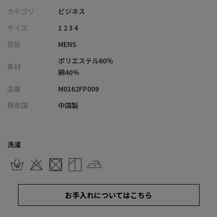
COVEROSS WとMEN’S BIGIによる特別なコラボレーション企画。
カテゴリ
ビジネス
和歌山・カネマサ莫大小のハイゲージニットと、高機能セラミッ
サイズ
1 2 3 4
クス「セラメア」を掛け合わせ、上質な佇まいとリラックス機能
性別
MENS
を両立した、現代のためのリカバリーセットアップです。
“働きながら整う”という新発想で、日常と回復をシームレスにつ
ポリエステル60％
素材
なぎます。
綿40％
品番
M0162FP009
【デザイン/素材】
COVEROSSと雑誌『Begin』の協業から生まれた〈COVEROSS
原産国
中国製
W〉と、MEN’S BIGIによるトリプルコラボレーション。
素材には、和歌山県・カネマサ莫大小が手がけるジャージー生地
（ポリエステル80％・綿20％）を採用。布帛のような端正なハリ
洗濯
感を持ちながら、ジャージならではの高い伸縮性と軽やかさを兼
備しています。
さらに、血流の要所である腰位置に、機能性セラミックス「セラ
お手入れについてはこちら
メア」を練り込んだパッチを配置。
セラメアは、マイナス帯電した電子を半永久的に発生させ、エイ