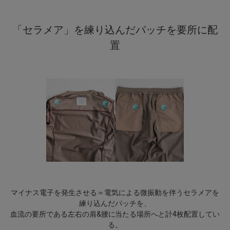
モデル:身長:185cm バスト:90cm ウエスト:77cm ヒップ:92cm 着
「セラメア」を練り込んだパッチを要所に配
用サイズ:03(L)
置
※本品は疾病の診断・治療・予防を目的としたものではありませ
ん。
※使用感には個人差があります。
※上記でご説明している表現は着用時の快適性を説明するもので
す。
※本品は一般医療機器ではございません。
マイナス電子を発生させる＝電気による微振動を伴うセラメアを
▼特別コンテンツはこちら
練り込んだパッチを、
血流の要所である左右の肩&腰に当たる場所へと計4枚配置してい
る。