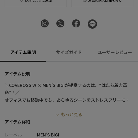
お気に入りに追加
過去の購入商品をみる
アイテム説明
サイズガイド
ユーザーレビュー
アイテム説明
＼COVEROSS W × MEN’S BIGIが提案するのは、“はたら着方革
命”！／
オフィスでも移動中でも、あらゆるシーンをストレスフリーに過
ごしながら、さりげなくコンディションを整える。
もっと見る
仕事のパフォーマンスやQOL向上に寄与する、新時代のリカバリ
アイテム詳細
ーウェアが誕生。
レーベル
MEN’S BIGI
【整える、纏う。大人のためのリカバリーウェア】