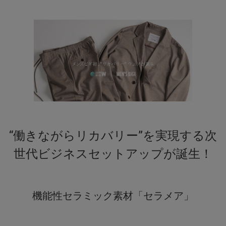
ジングケアのコスメ分野でも注目される先端素材ですが、もとも
とは食品の鮮度保持用途として開発されたテクノロジー。対象を
マイナス帯電させることで酸素との結びつきを抑え、酸化を抑制
する働きがあるとされています。
セラメアは、抗酸化作用のほか、遠赤外線効果による血行促進
や、副交感神経を優位に導くリラックス効果も期待されていま
す。実験ではマイナスイオン量が大きく向上する数値も示唆され
ており、着用することでコンディショニングをサポート。
まさに、“働きながらリカバリーする”革新的セットアップです。
“働きながらリカバリー”を実現する次
【COVEROSS W/カバロスダブル】
hap株式会社が展開する次世代多機能素材「COVEROSS（カバロ
世代ビジネスセットアップが誕生！
ス）」と、『Begin』の協業によって誕生したブランド。
抗菌・防臭・消臭・吸湿・速乾・冷感など、天然繊維に多彩な機
能を付与し、快適性と実用性を高次元で融合。タフさと肌あたり
機能性セラミック素材「セラメア」
のやさしさを兼ね備え、スラックスや高機能Tシャツなど、暑い季
節でも快適に過ごせるアイテムを展開しています。
サステナブルな開発視点も持ち合わせた、機能美を追求する注目