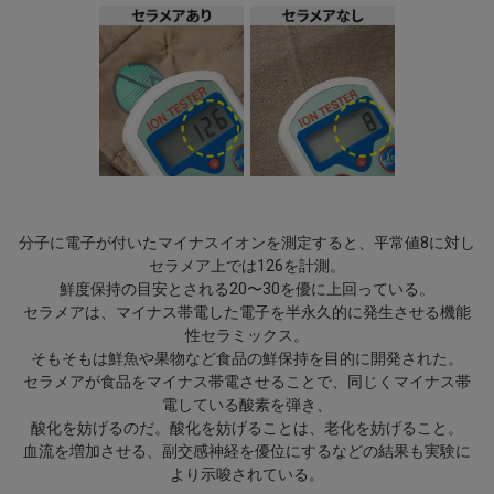
のブランドです。
【シルエット】
全体はすっきりとした都会的シルエット。
ハイゲージならではの落ち感と程よいハリにより、身体のライン
を美しく整えながらも締め付け感のない着心地を実現。端正なバ
ランスに仕上げています。
【ディテール】
分子に電子が付いたマイナスイオンを測定すると、平常値8に対し
腰位置に配した「セラメア」パッチが機能的アクセントに。カネ
セラメア上では126を計測。
マサ謹製のハリ＆豊かな伸縮性で、デスクワークや長時間移動に
鮮度保持の目安とされる20〜30を優に上回っている。
よる座りっぱなしのシーンもストレスフリーな着心地を実現しま
セラメアは、マイナス帯電した電子を半永久的に発生させる機能
す。
性セラミックス。
こちらは同色同素材のジャケットとのセットアップ着用により、
そもそもは鮮魚や果物など食品の鮮保持を目的に開発された。
全身を包み込むようにリカバリー機能を体感。統一感のある洗練
セラメアが食品をマイナス帯電させることで、同じくマイナス帯
電している酸素を弾き、
されたスタイルとともに、着るだけでコンディションを整える新
酸化を妨げるのだ。酸化を妨げることは、老化を妨げること。
しいトータルウェアが完成します。
血流を増加させる、副交感神経を優位にするなどの結果も実験に
より示唆されている。
同色同素材ジャケット
：M0162FJ009