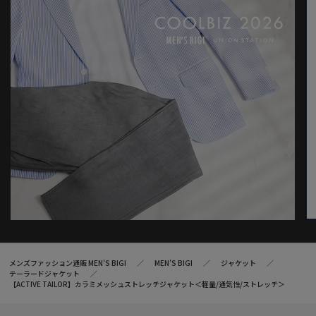
モデル:身長:185cm バスト:90cm ウエスト:77cm ヒップ:92cm 着
用サイズ:03(L)
※こちらの商品は、
M0163FJ016
と同一商品です。
※照明・光の加減、PCやスマートフォンなどの環境により、製品
と画像のカラーの見え方が異なる場合がございます。
※画像はサンプルのため、色味やサイズ等の仕様が変更になる場
合がございます。
※サイズは弊社規定の採寸によって記載しておりますが、若干の
個体差が生じる場合がございます。
メンズファッション通販 MEN'S BIGI
MEN’S BIGI
ジャケット
テーラードジャケット
【ACTIVE TAILOR】カラミメッシュストレッチジャケット＜軽量/通気性/ストレッチ＞