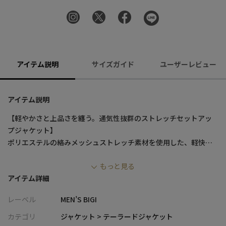
アイテム説明
サイズガイド
ユーザーレビュー
アイテム説明
【軽やかさと上品さを纏う。通気性抜群のストレッチセットアッ
プジャケット】
ポリエステルの絡みメッシュストレッチ素材を使用した、軽快な
着心地と洗練されたデザインが魅力のジャケット。メッシュ調の
もっと見る
表面により通気性を確保し、長時間の着用でも快適さをキープし
アイテム詳細
ます。ナチュラルなストレッチ性を持つ生地が動きやすさをサポ
ートし、アクティブなシーンにも対応。細身でスマートなシルエ
レーベル
MEN’S BIGI
ットが、ビジネスからカジュアルまで幅広いスタイルにマッチす
る一着です。
カテゴリ
ジャケット > テーラードジャケット