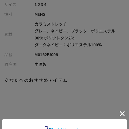
サイズ
1 2 3 4
【素材/デザイン】
性別
MENS
薄くて軽量な絡みメッシュストレッチ素材を採用。通気性に優れ
たメッシュ調の表面が、蒸れを防ぎ、快適な着心地を実現。ポリ
カラミストレッチ
エステル素材特有のナチュラルなストレッチ性があり、スムーズ
グレー、ネイビー、ブラック：ポリエステル
素材
な動きをサポートします。シワになりにくく、お手入れが簡単な
98% ポリウレタン2%
のも魅力です。
ダークネイビー：ポリエステル100％
品番
M0162FJ006
【シルエット】
ウエストをやや絞ったスマートなレギュラーフィットで、洗練さ
原産国
中国製
れた印象を与えます。ウエストマークを施すことで、スタイルアッ
プ効果も期待でき、すっきりとしたシルエットを演出。細身なが
あなたへのおすすめアイテム
らもナチュラルストレッチ素材の特性を活かし、窮屈感を感じさ
せない快適なフィット感を実現しています。
【ディテール】
快適な着心地を重視し、軽やかな背抜き仕様を採用しました。こ
れにより、適度な通気性が確保され、長時間の着用でもストレス
を感じさせません。また、裏地にはボディカラーに合わせた配色
関連商品