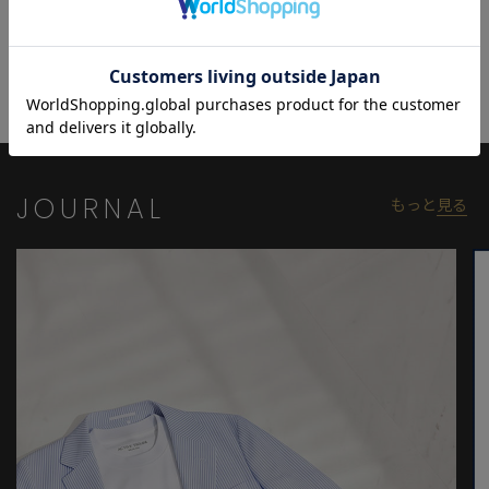
を施し、目に見えない部分にもこだわったデザインが魅力。付属
のペイズリー柄ポケットチーフが、スタイルに華やかさとアクセ
ントを加え、さりげなく個性を引き立てます。
ビジネスからビジカジシーンまで対応、軽量で動きやすいため、
出張や旅行など長時間の移動があるシーンにも最適。通気性の高
さとストレッチ性を兼ね備えた、シーズンを問わず活躍する万能
ジャケットです。
JOURNAL
もっと
見る
【ACTIVE TAILOR/アクティブテイラー】
着る人の快適性にフォーカスして、さまざまな機能を有したテイ
ラードコレクション。
ビジネスからカジュアルまで幅広いシーンで活用できるアイテム
を展開。
高機能素材を採用したセットアップやジャケットを中心に、心地
よさとスマートさを兼ね備えた多彩な着こなしを提案していま
す。
同色素材のパンツはこちら
：M0162FP006