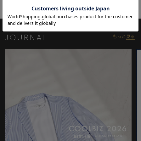
ながら、生産背景や環境への配慮にも真摯に取り組むブランドで
す。クラシックな技術と現代的な感性を掛け合わせたアイテム
は、日常に自然と馴染みながらも、着る人の個性をさりげなく引
き立ててくれます。
JOURNAL
もっと
見る
モデル:身長:185cm バスト:90cm ウエスト:77cm ヒップ:92cm 着
用サイズ:03(L)
※照明・光の加減、PCやスマートフォンなどの環境により、製品
と画像のカラーの見え方が異なる場合がございます。
※画像はサンプルのため、色味やサイズ等の仕様が変更になる場
合がございます。
※サイズは弊社規定の採寸によって記載しておりますが、若干の
個体差が生じる場合がございます。