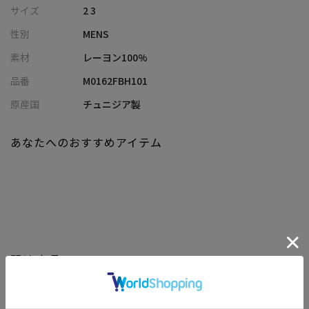
【素材/デザイン】
サイズ
2 3
アロハシャツらしく、ヴィンテージ感のあるレーヨン100%の生地
性別
MENS
に、抽象的にアレンジされたボタニカル柄をプリント。
インパクトがありつつも、洗練された大人の表情を見せてくれる
素材
レーヨン100%
のが特徴です。
品番
M0162FBH101
【シルエット】
原産国
チュニジア製
ややゆったりとしたリラックス感が漂うシルエットが、大人の余
裕を感じさせる洗練された印象を与えます。
あなたへのおすすめアイテム
【ディテール】
アロハならではの開襟デザインが春夏らしいリラックスムード
で、休日の外出やリゾートシーンを華やかに彩ります。
左脇の裾にはブランドのピスネームがさりげなく配置、ブランド
のこだわりを感じられます。
関連商品
【Wax London/ワックスロンドン】
イギリス・ロンドン発、サステナブルかつ高品質なメンズウェア
を提案するWax London。英国の伝統的なものづくりを大切にし