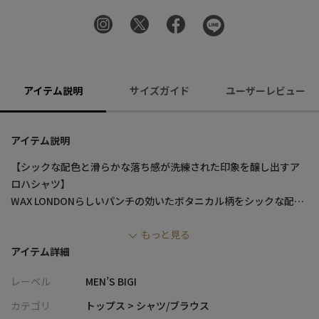
アイテム説明
サイズガイド
ユーザーレビュー
アイテム説明
【シックな配色と滑らかな落ち感が洗練された印象を醸し出すア
ロハシャツ】
WAX LONDONらしいパンチの効いたボタニカル柄をシックな配色
で仕上げた一着。
もっと見る
柔らかな落ち感とゆったりしたシルエットが、大人の余裕とリラ
アイテム詳細
ックスムードを演出します。
休日やリゾートシーンを格上げする、洗練された質感が魅力で
レーベル
MEN’S BIGI
す。
カテゴリ
トップス > シャツ/ブラウス