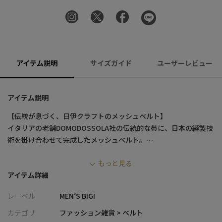
アイテム説明
サイズガイド
ユーザーレビュー
アイテム説明
【伝統が息づく、日伊クラフトのメッシュベルト】
イタリアの老舗DOMODOSSOLA社の伝統的な帯に、日本の縫製技
術を掛け合わせて完成したメッシュベルト。
〝ベジタブルタンニン製法〟による上質な革と、しなやかなフィ
もっと見る
ット感が魅力の一本。
アイテム詳細
装いに奥行きと品格を添える、大人のための定番アイテムです。
レーベル
MEN’S BIGI
【デザイン/素材】
世界的ハイブランドも手がける、イタリア・DOMODOSSOLA社の
カテゴリ
ファッション雑貨 > ベルト