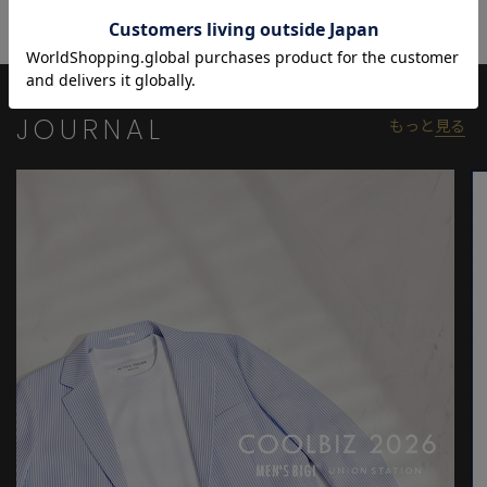
【シルエット】
伝統技法で編み込まれたメッシュ構造により、しなやかで身体に
自然と沿うフィット感。
ホール位置を選ばず調整できるため、快適な着用感が続きます。
見た目は端正でありながら、日常使いしやすい柔軟さを備えてい
JOURNAL
もっと
見る
ます。
【ディテール】
耐久性にも優れ、長期間の使用にも安心してお使いいただける仕
上がり。
カラーは、信頼感のあるブラックとブラウン、角度によって赤い
糸が覗く表情豊かなネイビーの3色展開。
ほどよい艶感があり、カジュアルからドレススタイルまで幅広い
シーンにアクセントを添える、汎用性の高いメッシュベルトで
す。
※照明・光の加減、PCやスマートフォンなどの環境により、製品
と画像のカラーの見え方が異なる場合がございます。
※画像はサンプルのため、色味やサイズ等の仕様が変更になる場