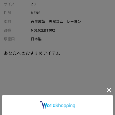
伝統的なメッシュ帯を採用。
サイズ
2 3
使用している皮革は、革なめし技術に定評のあるイタリア・トス
性別
MENS
カーナ地方のタンナーで製造されたもの。
紀元前から続く最古の製法とされる〝ベジタブルタンニン製法〟
素材
再生皮革 天然ゴム レーヨン
による革のみを使用し、自然な風合いと深みのある色合いを実現
品番
M0162EBT002
しています。
イタリアの素材に日本の丁寧な縫製技術を掛け合わせることで、
原産国
日本製
完成度の高い一本に仕上げました。
あなたへのおすすめアイテム
【DOMODOSSOLA/ドモドッソラ】
100年以上の歴史を持つイタリアの老舗資材メーカー。
イタリア北部・スイス国境近くに拠点を構え、世界的メゾンブラ
ンドにも採用される高い技術力を誇ります。
トスカーナ地方の熟練タンナーによる、環境にも配慮したベジタ
ブルタンニンレザーを使用。独自に開発したラバーメッシュ素材
は、美しい光沢と優れた耐久性を兼ね備えています。
関連商品
しなやかなフィット感と高級感を持ち、カジュアルからドレスま
で幅広く対応する素材メーカーです。