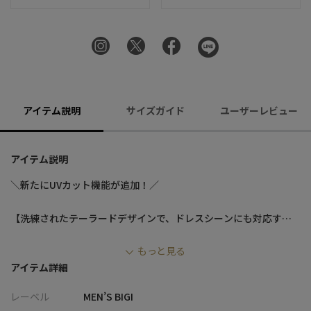
アイテム説明
サイズガイド
ユーザーレビュー
アイテム説明
＼新たにUVカット機能が追加！／
【洗練されたテーラードデザインで、ドレスシーンにも対応する
高機能インナー】
もっと見る
シルケット加工を施したスムース生地で洗練されたイメージを持
アイテム詳細
ちながら、盛夏にも最適な高機能が揃った万能スマートインナー
レーベル
MEN’S BIGI
【デザイン/素材】