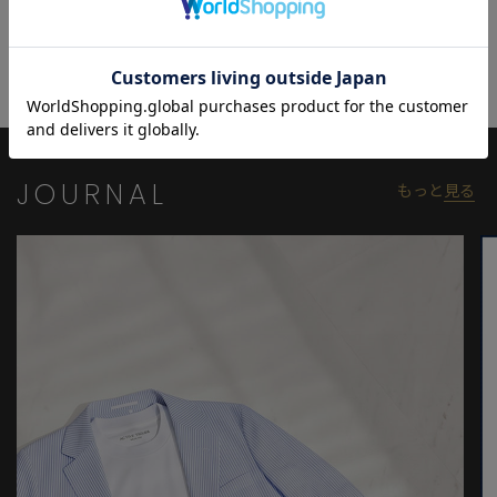
汗や皮脂から守ります。
丈夫で高級感のあるスムース生地が、長時間の着用でも快適さを
キープしてくれる見た目だけでない優れたインナーアイテムで
す。
【ACTIVE TAILOR】
着る人の快適性にフォーカスして、さまざまな機能を有したテイ
JOURNAL
もっと
見る
ラードコレクション。ビジネスからカジュアルまで幅広いシーン
で活用できるアイテムを展開。
高機能素材を採用したセットアップやジャケットを中心に、心地
よさとスマートさを兼ね備えた多彩な着こなしを提案していま
す。
モデル:身長:185cm バスト:90cm ウエスト:77cm ヒップ:92cm 着
用サイズ:03(L)
※照明・光の加減、PCやスマートフォンなどの環境により、製品
と画像のカラーの見え方が異なる場合がございます。