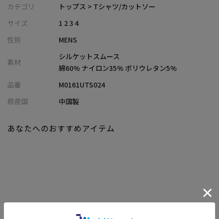
布帛の立体的なパターンをカットソーに応用し、袖付けをアーム
カテゴリ
トップス > Tシャツ/カットソー
ホールで最後に縫製する独自の仕様で生み出されたテーラードウ
サイズ
1 2 3 4
ェアライン。
性別
MENS
生地には適度な厚みがあり、光沢感と滑らかさを与えるシルケッ
ト加工を施したスムース素材で、ドレスシーンにもぴったりの上
シルケットスムース
素材
品な仕上がりです。
綿60% ナイロン35% ポリウレタン5%
接触冷感機能を備え、暑い季節でも快適な着心地。さらにUVカッ
品番
M0161UTS024
ト機能をプラスし、日差しからもしっかりと肌を守ります。
原産国
中国製
【シルエット】
テーラードスタイルでありながら、着心地の良さを追求したフィ
あなたへのおすすめアイテム
ット感。
自然なラインで身体に馴染み、インナーのみならず一枚でも着映
えするシルエットです。
【ディテール】
袖口と裾部分にはステッチが施されており、襟元はリブ仕立てのV
ネックデザインで、シャープな印象を与えます。
関連商品
後ろの襟を少し高めの設計にすることで、ジャケットの襟ぐりを