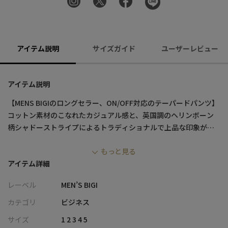
アイテム説明
サイズガイド
ユーザーレビュー
アイテム説明
【MENS BIGIのロングセラー、ON/OFF対応のテーパードパンツ】
コットン素材のこなれたカジュアル感と、英国調のヘリンボーン
柄シャドーストライプによるトラディショナルで上品な印象が融
合したパンツ。
もっと見る
細身ながら動きやすいテーパードシルエットで、ビジネスカジュ
アイテム詳細
アルからお出かけ、アクティブなシーンまで、様々なシーンに対応
する汎用性の高い1本です。
レーベル
MEN’S BIGI
【デザイン/素材】
カテゴリ
ビジネス
英国調のヘリンボーン柄とシャドーストライプが、上品でトラデ
サイズ
1 2 3 4 5
ィショナルな印象。