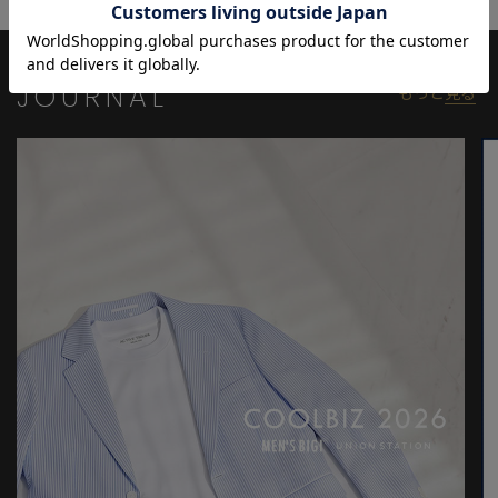
モデル:身長:185cm バスト:90cm ウエスト:77cm ヒップ:92cm 着
用サイズ:03(L)
※照明・光の加減、PCやスマートフォンなどの環境により、製品
JOURNAL
もっと
見る
と画像のカラーの見え方が異なる場合がございます。
※画像はサンプルのため、色味やサイズ等の仕様が変更になる場
合がございます。
※サイズは弊社規定の採寸によって記載しておりますが、若干の
個体差が生じる場合がございます。