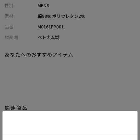
性別
MENS
コットン98％にポリウレタン2％を混紡した生地は、ナチュラルで
こなれた肌触りと、高いストレッチ性を両立。
素材
綿98% ポリウレタン2%
コットンの持つカジュアル感と品の良さをバランス良く両立した
品番
M0161FP001
素材です。
原産国
ベトナム製
【シルエット】
細身ながら動きやすく、スマートで上品な印象を醸し出すテーパ
あなたへのおすすめアイテム
ードシルエット。
立体的なラインのカーブベルトが、きれいめな着こなしをサポー
トします。
【ディテール】
MENS BIGIロゴ入りの滑り止めテープをウエスト裏に採用し、シャ
ツのズレを防ぎます。
関連商品
優れたストレッチ性が快適な動きをサポート。
ON/OFF兼用のシンプルなデザインで、ジャケットやニットなど多
様なトップスと相性抜群です。