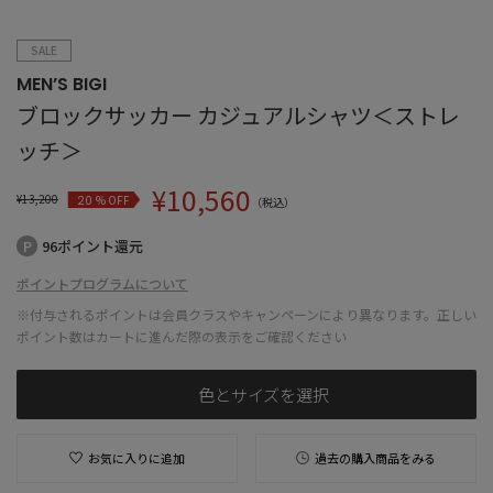
SALE
MEN’S BIGI
ブロックサッカー カジュアルシャツ＜ストレ
ッチ＞
¥
10,560
¥
13,200
% OFF
20
（税込）
96ポイント還元
ポイントプログラムについて
※付与されるポイントは会員クラスやキャンペーンにより異なります。正しい
ポイント数はカートに進んだ際の表示をご確認ください
色とサイズを選択
お気に入りに追加
過去の購入商品をみる