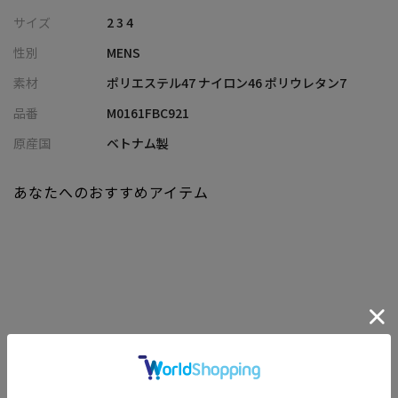
繊細な凹凸感が特徴のブロックサッカー素材を使用。立体的な表
サイズ
2 3 4
情が生まれ、シンプルながらも上質な雰囲気を演出します。ポリ
性別
MENS
エステル・ナイロンをベースにポリウレタンをブレンドすること
で、軽さとストレッチ性を兼ね備え、肌離れの良いさらりとした
素材
ポリエステル47 ナイロン46 ポリウレタン7
着心地を実現。盛夏でも快適に着用できる清涼感のある素材で
品番
M0161FBC921
す。
原産国
ベトナム製
【シルエット】
適度にゆとりを持たせたリラックスシルエット。ストレッチ性の
あなたへのおすすめアイテム
ある素材により動きやすく、自然なドレープが生まれることで、
カジュアルながらも品よく見えるバランスに仕上げています。
【ディテール】
一枚で着ても様になる存在感を持ちながら、ジャケットのインナ
ーとしても上品に馴染むデザイン。涼やかな素材感とすっきりと
した佇まいで、大人のデイリースタイルに取り入れやすい汎用性
関連商品
の高い一着です。
※照明・光の加減、PCやスマートフォンなどの環境により、製品