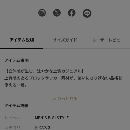
アイテム説明
サイズガイド
ユーザーレビュー
アイテム説明
【立体感が生む、涼やかな上質カジュアル】
上質感のあるブロックサッカー素材が、装いにさりげない品格を
添える一着。
肌離れの良い軽やかな着心地とストレッチ性を備え、盛夏でも快
もっと見る
適に過ごせます。
アイテム詳細
一枚でもジャケットのインナーでも様になる、大人のためのカジ
ュアルシャツです。
レーベル
MEN'S BIGI STYLE
【デザイン/素材】
カテゴリ
ビジネス