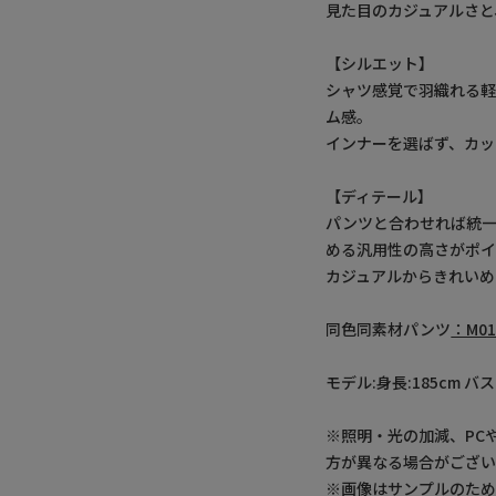
見た目のカジュアルさと
【シルエット】
シャツ感覚で羽織れる
ム感。
インナーを選ばず、カッ
【ディテール】
パンツと合わせれば統
める汎用性の高さがポ
カジュアルからきれいめ
同色同素材パンツ
：M01
モデル:身長:185cm バス
※照明・光の加減、PC
方が異なる場合がござい
※画像はサンプルのた