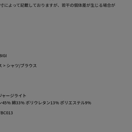
採寸によって記載しておりますが、若干の個体差が生じる場合が
BIGI
 > シャツ/ブラウス
ジャージライト
45% 綿33% ポリウレタン13% ポリエステル9%
FBC013