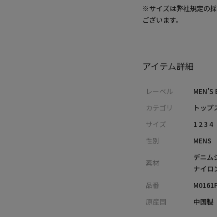
※サイズは弊社規定の
ございます。
アイテム詳細
レーベル
MEN’S 
カテゴリ
トップス
サイズ
1 2 3 4
性別
MENS
デニム
素材
ナイロン
品番
M0161
原産国
中国製