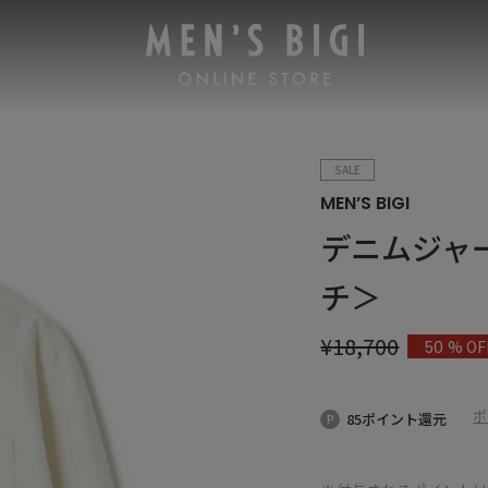
SALE
MEN’S BIGI
デニムジャ
チ＞
¥
18,700
% OF
50
ポ
85ポイント還元