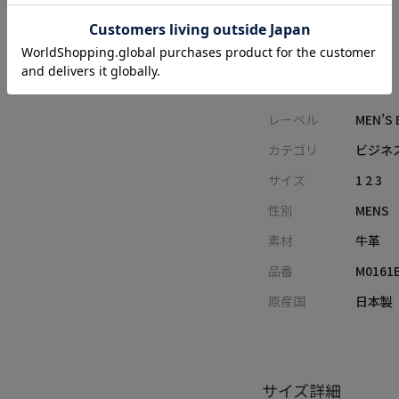
アイテム詳細
レーベル
MEN’S 
カテゴリ
ビジネ
サイズ
1 2 3
性別
MENS
素材
牛革
品番
M0161
原産国
日本製
サイズ詳細