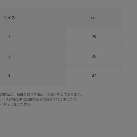
サイズ
cm
1
25
2
26
3
27
E STOREの商品は、独自の採寸方法により採寸をしております。
※サイズ詳細に単位記載がある場合はそれに準じます。
ガイド
をご覧ください。