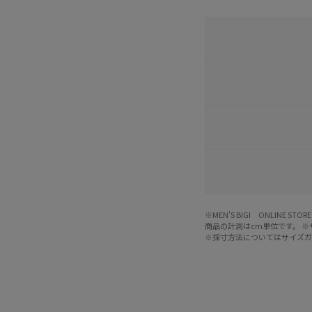
※MEN'S BIGI ONLIN
商品の計測はcm単位です。 
※採寸方法については
サイズ