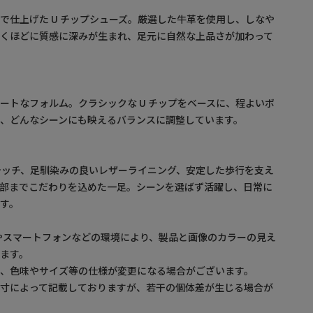
で仕上げた U チップシューズ。厳選した牛革を使用し、しなや
履くほどに質感に深みが生まれ、足元に自然な上品さが加わって
ートなフォルム。クラシックな U チップをベースに、程よいボ
、どんなシーンにも映えるバランスに調整しています。
ステッチ、足馴染みの良いレザーライニング、安定した歩行を支え
部までこだわりを込めた一足。シーンを選ばず活躍し、日常に
す。
やスマートフォンなどの環境により、製品と画像のカラーの見え
ます。
め、色味やサイズ等の仕様が変更になる場合がございます。
採寸によって記載しておりますが、若干の個体差が生じる場合が