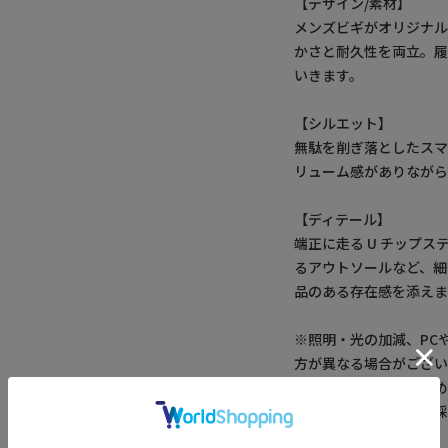
【デザイン/素材】
メンズビギがオリジナル
かさと耐久性を両立。
いきます。
【シルエット】
無駄を削ぎ落としたスマ
リューム感がありながら
【ディテール】
端正に走る U チップ
るアウトソールなど、細
品のある存在感を添えま
※照明・光の加減、PC
方が異なる場合がござい
※画像はサンプルのた
※サイズは弊社規定の
ございます。