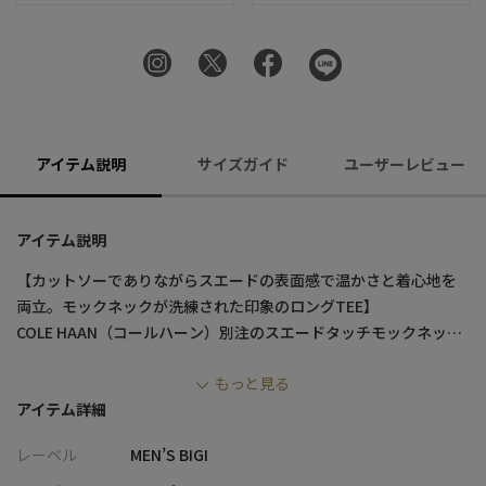
アイテム説明
サイズガイド
ユーザーレビュー
アイテム説明
【カットソーでありながらスエードの表面感で温かさと着心地を
両立。モックネックが洗練された印象のロングTEE】
COLE HAAN（コールハーン）別注のスエードタッチモックネック
ロングTシャツ。
もっと見る
やわらかな光沢と膨らみ、伸縮性に加えて、スエードライクな表
アイテム詳細
面の起毛感が特徴のダンボール素材を使用し、デザイン性と着心
地を両立。
レーベル
MEN’S BIGI
1枚で着ても、ジャケットインにも映える汎用性の高い一着です。