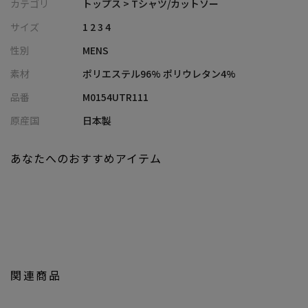
カテゴリ
トップス > Tシャツ/カットソー
【デザイン/素材】
サイズ
1 2 3 4
表面はスエード調のジャージ素材で、見た目にも温かみを感じる
性別
MENS
仕上がり。
リサイクルポリエステルを使用した生地は、なめらかな肌触りと
素材
ポリエステル96% ポリウレタン4%
優れた伸縮性を持ち、軽やかに着用できます。
品番
M0154UTR111
首元は程よい高さのモックネックデザインで、温かいのはもちろ
ん、ブルゾンやジャケットとのレイヤードが映える都会的な印象
原産国
日本製
に。
あなたへのおすすめアイテム
【シルエット】
身体に程よく沿うスタンダードフィットで、1枚でもレイヤードに
も活躍するシルエット。
スッキリとしたラインを描きつつも締め付け感がなく、快適な着
用感を実現しています。
【ディテール】
関連商品
左胸には同系色のCOLE HAANロゴ刺繍を配置し、さりげないアク
セントに。