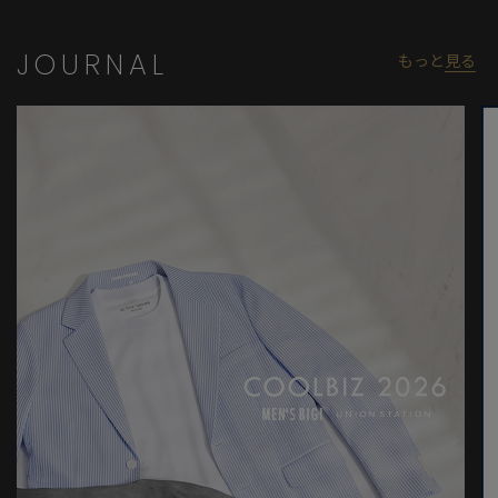
国内では初めてメンズビギがコラボレーション展開しました。
JOURNAL
もっと
見る
【MEN’S BIGI｜50周年記念コレクション】
2025年秋、メンズビギはブランド創立50周年という大きな節目を
迎えます。この記念すべきコレクションのテーマは「NEW
CLASSIC（ニュークラシック）」。ブランドの軌跡を振り返りな
がら、今の時代にふさわしい“新たなクラシック”を、あらためて
形づくります。50周年の節目にふさわしいスペシャルプロジェク
トとして、国内外の伝統あるブランドとの豪華なコラボレーショ
ンも展開。それぞれのブランドが培ってきた歴史や美学に、メン
ズビギならではの視点と解釈を加えた特別なアイテムをお届けし
ます。“過去に学び、今を捉え、未来へと繋ぐ”。50年にわたり積
み重ねてきた感性と技術を背景に、新たなスタンダードを提案す
る2025年秋冬コレクションとなっております。
モデル:身長:185cm バスト:90cm ウエスト:77cm ヒップ:92cm 着
用サイズ:03(L)