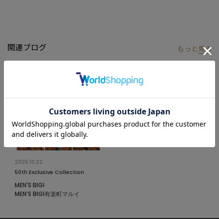
後ろ襟下には少し立体感のあるプリント手法でブランドロゴを施
し、後ろ姿にもこだわりを感じさせます。
【COLE HAAN/コール ハーン】
関連ブログ
もっと
見る
アメリカのシューズブランドで、特に高品質な革靴や靴、バッグ、
アクセサリーで知られています。
1928年に設立され、シカゴで創業されました。
洗練されたデザイン、優れた快適さ、そして耐久性を兼ね備えた
製品で多くの人々に愛されています。
特に人気があるのはビジネスシーンでもカジュアルシーンでも使
用できるスタイリッシュなシューズです。
また独自のテクノロジーを活かした「Grand.OS」など、快適さを
追求した設計にも定評があります。
これにより、長時間履いても疲れにくく、軽量な履き心地が特徴
2025.10.22
です。
50th Exclusive Collection
最近ではスポーティーなデザインや、エコフレンドリーな素材を
MEN'S BIGI
使用した製品も増え、幅広い層に人気です。
MEN’S BIGI有楽町マルイ
革靴のクラシックなデザインを基盤にしつつ、モダンで洗練され
たスタイルを提案し続けているブランドです。