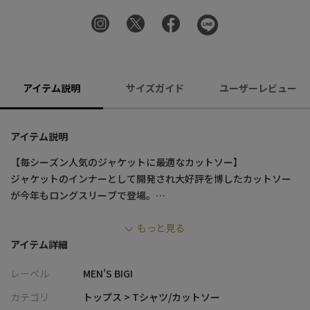
アイテム説明
サイズガイド
ユーザーレビュー
アイテム説明
【毎シーズン人気のジャケットに最適なカットソー】
ジャケットのインナーとして開発され大好評を博したカットソー
が今年もロングスリーブで登場。
オフィスカジュアルからドレスシーンまでジャケットを必要とす
もっと見る
るシーン全てに対応可能。
アイテム詳細
仕立てにこだわったロングTシャツです。
インナーとしての着用はもちろん、一枚でデニムやチノパン、カ
レーベル
MEN’S BIGI
ーゴパンツに合わせてカジュアルに着こなすのも◎。
着用すればわかる着心地、デザインは一枚と言わず色違いでゲッ
カテゴリ
トップス > Tシャツ/カットソー