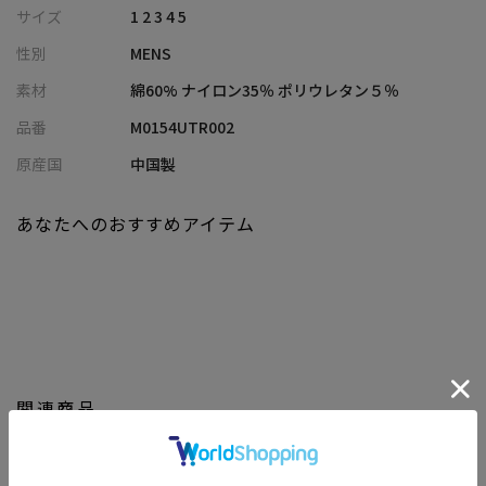
トしていただきたい逸品です。
サイズ
1 2 3 4 5
性別
MENS
【素材/デザイン】
適度に生地に厚みがあるスムース生地にシルケット加工を施すこ
素材
綿60% ナイロン35％ ポリウレタン５％
とで高級感のある印象に。
品番
M0154UTR002
ジャケットのインナーとして最大限の魅力を発揮する一枚。
ジャケットの中でもたつきにくく、襟元汚れを防ぐため襟のリブ
原産国
中国製
を高く設計しています。
ベーシックなデザインなので合わせるアイテムを問いません。
あなたへのおすすめアイテム
【シルエット】
布帛の立体的なパターンをカットソーに応用し、袖付けを最後に
アームホールで縫製。
素材だけでなく、仕様の細部までこだわり抜いています。
【ディテール】
関連商品
顔周りをスッキリと見せてくれるシャープな印象のVネック。
衿リブを編み立てにし、矢振りの編み柄を入れたデザインはさり
げないデザインポイント。