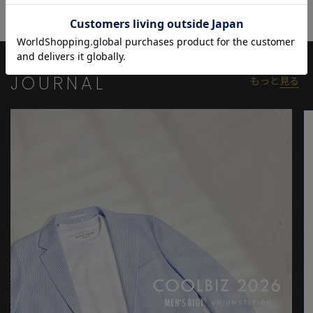
同素材のクルーネックもご用意しております。
好みやシーンに合わせてお選びください。
【ACTIVE TAILOR/アクティブテイラー】シルケットクルーネック
長袖Tシャツ
：M0154UTR003
JOURNAL
もっと
見る
【ACTIVE TAILOR】
着る人の快適性にフォーカスして、さまざまな機能を有したテイ
ラードコレクション。
ビジネスからカジュアルまで幅広いシーンで活用できるアイテム
を展開。
高機能素材を採用したセットアップやジャケットを中心に、心地
よさとスマートさを兼ね備えた多彩な着こなしを提案していま
す。
モデル:身長:185cm バスト:90cm ウエスト:77cm ヒップ:92cm 着
用サイズ:03(L)
※照明・光の加減、PCやスマートフォンなどの環境により、製品