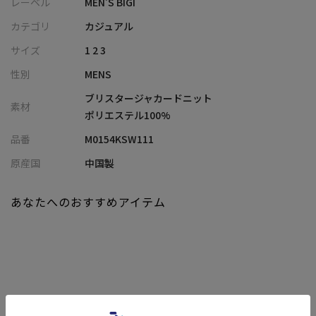
レーベル
MEN’S BIGI
【デザイン/素材】
カテゴリ
カジュアル
ポリエステル100％の軽量糸を使用し、斜め柄のブリスタージャカ
サイズ
1 2 3
ード編みで表情豊かに仕上げた一着。
性別
MENS
膨らみ感と凹凸のある表面が、肌への接触を抑えつつ、涼やかな
印象を演出します。
ブリスタージャカードニット
素材
左胸には同色で控えめにCOLE HAANのロゴ刺繍を配置。
ポリエステル100%
品番
M0154KSW111
【シルエット】
アクティブテーラーTEEをベースにしたスマートなフォルム。
原産国
中国製
後ろ衿を高く設計し、ジャケットの襟ぐりの汚れを防ぎます。
1枚でもジャケットインでも映える絶妙なバランスで、幅広いシー
あなたへのおすすめアイテム
ンにマッチします。
【ディテール】
袖口と裾はリブ編み切り替えで引き締め感をプラス。
縫い代のごろつきを抑えたニット仕立てにより、すっきりとした
シルエットと快適な着心地を実現。
さらに、洗濯機でのお洗濯が可能なイージーケア仕様で、日常的