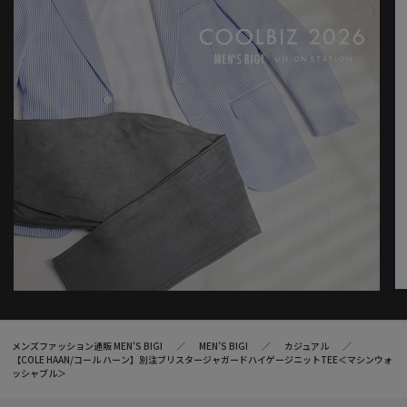
国内では初めてメンズビギがコラボレーション展開しました。
モデル:身長:185cm バスト:90cm ウエスト:77cm ヒップ:92cm 着
用サイズ:03(L)
※照明・光の加減、PCやスマートフォンなどの環境により、製品
と画像のカラーの見え方が異なる場合がございます。
※画像はサンプルのため、色味やサイズ等の仕様が変更になる場
合がございます。
※サイズは弊社規定の採寸によって記載しておりますが、若干の
個体差が生じる場合がございます。
メンズファッション通販 MEN'S BIGI
MEN’S BIGI
カジュアル
【COLE HAAN/コール ハーン】別注ブリスタージャガードハイゲージニットTEE＜マシンウォ
ッシャブル＞