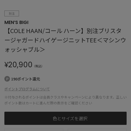
別注
MEN’S BIGI
【COLE HAAN/コール ハーン】別注ブリスタ
ージャガードハイゲージニットTEE＜マシンウ
ォッシャブル＞
¥
20,900
（税込）
190ポイント還元
ポイントプログラムについて
※付与されるポイントは会員クラスやキャンペーンにより異なります。正しい
ポイント数はカートに進んだ際の表示をご確認ください
色とサイズを選択