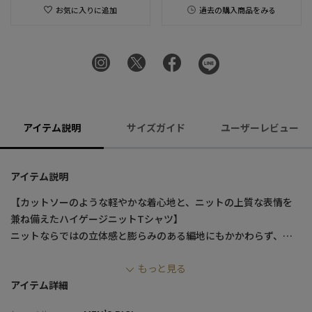
お気に入りに追加
過去の購入商品をみる
アイテム説明
サイズガイド
ユーザーレビュー
アイテム説明
【カットソーのような軽やかな着心地と、ニットの上質な表情を
兼ね備えたハイゲージニットTシャツ】
ニットならではの立体感と膨らみのある編地にもかかわらず、軽
やかな素材感でカットソー感覚で着用できる新感覚のニットTシャ
もっと見る
ツ。
アイテム詳細
ご家庭の洗濯機で洗えるので、汗をかく季節にも安心して日常使
いできるニットTシャツです。