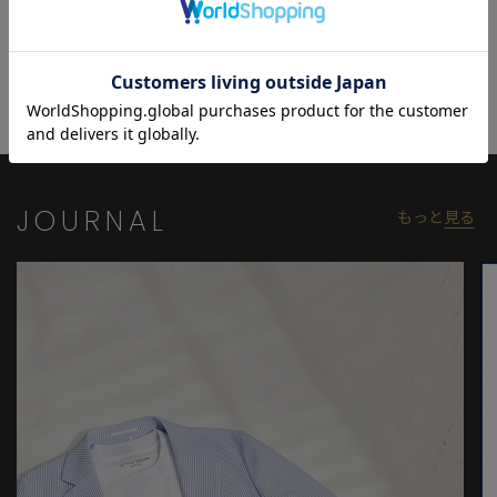
関連商品
に着回しやすい設計となっています。
【COLE HAAN/コール ハーン】
アメリカのシューズブランドで、特に高品質な革靴や靴、バッグ、
アクセサリーで知られています。
1928年に設立され、シカゴで創業されました。
洗練されたデザイン、優れた快適さ、そして耐久性を兼ね備えた
製品で多くの人々に愛されています。
JOURNAL
もっと
見る
特に人気があるのはビジネスシーンでもカジュアルシーンでも使
用できるスタイリッシュなシューズです。
また独自のテクノロジーを活かした「Grand.OS」など、快適さを
追求した設計にも定評があります。
これにより、長時間履いても疲れにくく、軽量な履き心地が特徴
です。
最近ではスポーティーなデザインや、エコフレンドリーな素材を
使用した製品も増え、幅広い層に人気です。
革靴のクラシックなデザインを基盤にしつつ、モダンで洗練され
たスタイルを提案し続けているブランドです。