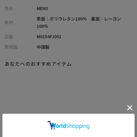
ヴィンテージ感漂うベジタブルタンニン仕上げ風のフェイクレザ
性別
MENS
ーを使用しました。
ほんのりと削られたような表面が本革さながらの味わい深い経年
表面：ポリウレタン100％ 裏面：レーヨン
素材
変化を演出。薄手で滑らかな手触りが魅力。
100％
伸縮性があるので腕まわりの動きもスムーズで、ストレスフリー
品番
M0154FJ001
な着心地を実現します。
原産国
中国製
【シルエット】
身体のラインに沿う細身の設計で、ウエストをややシェイプさせ
あなたへのおすすめアイテム
ることで、正面からは端正に、背面からは立体的に見えるバラン
スを追求しました。
洗練されたシャープな印象のシルエットです。
【ディテール】
ノッチトラペルやフラップ付きポケットなど、テーラードジャケ
ットの定番ディテールを踏襲。
関連商品
袖裏に裏地が付くことで着脱がスムーズな背抜き仕立てに、裏地
にはメンズビギらしいシャドウペイズリー柄を使用。
胸には収納できるフェイクのポケットチーフがあり、デイリーユ