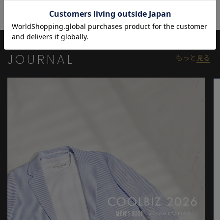
ースから華やかなシーンまで、幅広いスタイリングで活躍する一
着です。
モデル:身長:185cm バスト:90cm ウエスト:77cm ヒップ:92cm 着
用サイズ:03(L)
JOURNAL
もっと
見る
※照明・光の加減、PCやスマートフォンなどの環境により、製品
と画像のカラーの見え方が異なる場合がございます。
※画像はサンプルのため、色味やサイズ等の仕様が変更になる場
合がございます。
※サイズは弊社規定の採寸によって記載しておりますが、若干の
個体差が生じる場合がございます。