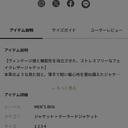
アイテム説明
サイズガイド
ユーザーレビュー
アイテム説明
【ヴィンテージ感と機能性を両立させた、ストレスフリーなフェ
イクレザージャケット】
本革のような見た目と、薄手で軽い着心地を兼ね備えたジャケッ
トです。
もっと見る
伸縮性があり動きやすく、身体のラインに沿う細身の設計ながら
アイテム詳細
もストレスなく着用いただけます。
背抜き仕立てやポケットチーフなど、細部のディテールにもこだ
レーベル
MEN’S BIGI
わった一着です。
カテゴリ
ジャケット > テーラードジャケット
【デザインと素材】
サイズ
1 2 3 4