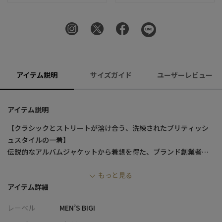
アイテム説明
サイズガイド
ユーザーレビュー
アイテム説明
【クラシックとストリートが溶け合う、洗練されたブリティッシ
ュスタイルの一着】
伝説的なアルバムジャケットから着想を得た、ブランド創業者・
菊池武夫氏による特別なオーバーコート。50周年記念ビジュアル
もっと見る
にて俳優・写真家の安藤政信氏も着用しているアイテムです。日
アイテム詳細
本の毛織物産地、愛知県尾州で織り上げた上質ウール素材を使用
しており、奥行きのあるグレンチェック柄と、手に触れた瞬間わか
レーベル
MEN’S BIGI
るソフトな肌触りが魅力です。