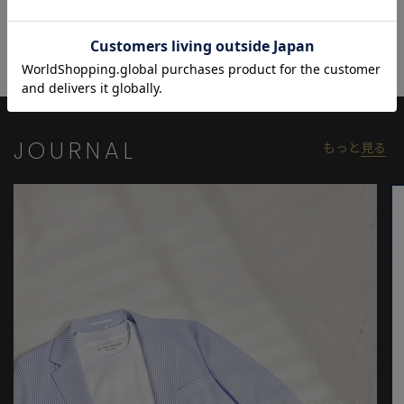
菊池 武夫（きくち・たけお）｜クリエイティブディレクター
1939年、東京都生まれ。文化学院美術科、原信子アカデミーを卒
業後、1964年から注文服の制作をスタート。海外生活を経て1970
年にファッションブランド〈BIGI（ビギ）〉を、1975年に
〈MEN'S BIGI（メンズビギ）〉を設立。1978年にはパリに
〈MEN'S BIGI ヨーロッパ〉を設立してパリでコレクションを発
JOURNAL
もっと
見る
表。その後、1984年にワールドへ移籍し〈タケオキクチ〉を立ち
上げる。一時同ブランドを離れるが、2012年にクリエイティブデ
ィレクターに復帰。2016年からはミュージシャン・布袋寅泰のツ
アー衣装も担当。現在も〈タケオキクチ〉のクリエイティブディ
レクターとして精力的に活動している。
Instagram｜@ktakeo
モデル:身長:186cm バスト:80cm ウエスト:71cm ヒップ:89cm 着
用サイズ:03(L)
※照明・光の加減、PCやスマートフォンなどの環境により、製品
と画像のカラーの見え方が異なる場合がございます。