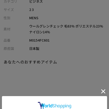
カテゴリ
ビジネス
【デザインと素材】
サイズ
2 3
1970年代ロンドンのムードを閉じ込めた、ビートルズの名盤
性別
MENS
『HELP!』ジャケットのオーバーコートをオマージュ。ブランド創
業者・菊池武夫氏が手掛けた一着です。日本の毛織物産地、愛知
ウールグレンチェック 毛63% ポリエステル23%
素材
県尾州で織り上げた上質ウール素材を使用しており、グレンチェ
ナイロン14%
ックの奥行きある柄と、手に触れた瞬間わかるソフトでなめらか
品番
M0154FC601
な手触りが魅力です。
原産国
日本製
【シルエット】
ゆったりとした着丈と身幅、ドロップショルダーのオーバーサイ
あなたへのおすすめアイテム
ズシルエットに仕立てました。リラックス感がありながらも、ど
こか品のある洗練されたムードを演出します。
【ディテール】
クラシックなダブル前と、袖先のタブがデザインのアクセント。
実用的なフラップポケットに加え、両胸の内ポケットはビジネス
シーンにも重宝します。高級感のある水牛ボタンも本格的な仕立
関連商品
てを感じさせるポイントです。