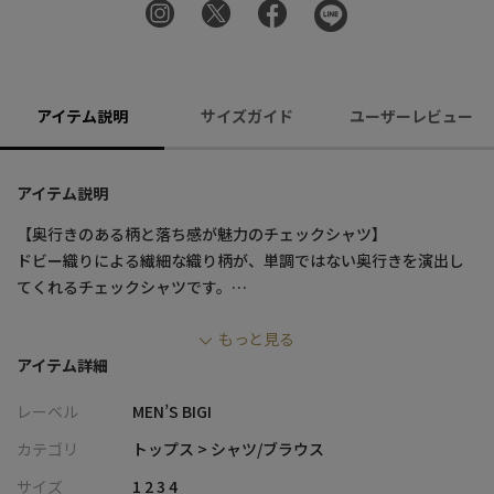
アイテム説明
サイズガイド
ユーザーレビュー
アイテム説明
【奥行きのある柄と落ち感が魅力のチェックシャツ】
ドビー織りによる繊細な織り柄が、単調ではない奥行きを演出し
てくれるチェックシャツです。
程よいゆとりのあるボックスシルエットとストレッチ性で、リラ
もっと見る
ックス感がありながらも快適に着ていただけます。
アイテム詳細
【デザイン/素材】
レーベル
MEN’S BIGI
ポリエステルとレーヨンをブレンドした、しっとりと柔らかな手
触りの生地が魅力のチェックシャツです。
カテゴリ
トップス > シャツ/ブラウス
レーヨンならではの優雅な落ち感が美しく、動くたびに軽やかな
サイズ
1 2 3 4