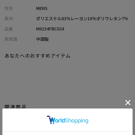
表情を見せてくれます。
性別
MENS
チェック柄の中にドビー織による繊細な織り柄を組み合わせるこ
とで、単調ではない奥行きのあるデザインに仕上げました。
素材
ポリエステル83％レーヨン10％ポリウレタン7％
一枚で着るだけで、こだわりの素材感と柄をお楽しみいただけま
品番
M0154FBC024
す。
原産国
中国製
【シルエット】
程よくゆとりを持たせたボックスシルエットは、体のラインを拾
あなたへのおすすめアイテム
いにくく、リラックス感のある印象を与えます。
ストレッチ性も備えているため、動きやすく快適な着心地です。
【ディテール】
見た目にも印象的なチェック柄が、シンプルな着こなしにアクセ
ントを加えてくれます。
デニムやチノパンにさらりと合わせるのはもちろん、ジャケット
関連商品
やニットのインナーとして、柄を覗かせたスタイリングもおすす
めです。
※照明・光の加減、PCやスマートフォンなどの環境により、製品