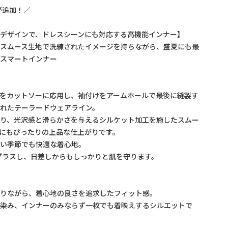
が追加！／
デザインで、ドレスシーンにも対応する高機能インナー】
たスムース生地で洗練されたイメージを持ちながら、盛夏にも最
能スマートインナー
をカットソーに応用し、袖付けをアームホールで最後に縫製す
れたテーラードウェアライン。
あり、光沢感と滑らかさを与えるシルケット加工を施したスムー
にもぴったりの上品な仕上がりです。
暑い季節でも快適な着心地。
プラスし、日差しからもしっかりと肌を守ります。
ありながら、着心地の良さを追求したフィット感。
馴染み、インナーのみならず一枚でも着映えするシルエットで