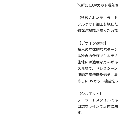
＼新たにUVカット機能
【洗練されたテーラード
シルケット加工を施し
適な高機能が揃った万
【デザイン/素材】
布帛の立体的なパターン
る独自の仕様で生み出さ
生地には適度な厚みが
ス素材で、ドレスシーン
接触冷感機能を備え、
さらにUVカット機能を
【シルエット】
テーラードスタイルで
自然なラインで身体に
す。