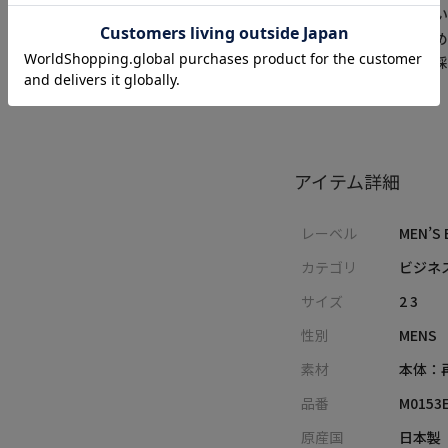
方が異なる場合がござい
※画像はサンプルのた
※サイズは弊社規定の
ございます。
アイテム詳細
レーベル
MEN’S 
カテゴリ
ビジネ
サイズ
2 3
性別
MENS
素材
本体：
品番
M0153
原産国
日本製