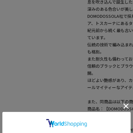
息を吹き込んで誕生した
深みのある色合いが美し
DOMODOSSOLA
ア、トスカーナにあるタ
紀元前から続く最も古
ています。
伝統の技術で編み込ま
も格別。
また耐久性も備わってお
信頼のブラックとブラウ
開。
ほどよい艶感があり、カ
ールマイティーなアイテ
また、同商品は以下の商
商品名：【DOMODOS
品番：M0151EBT002
※照明・光の加減、PC