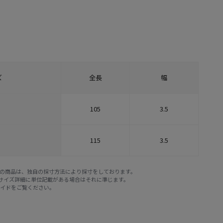
ズ
全長
幅
105
3.5
115
3.5
E STOREの商品は、独自の採寸方法により採寸をしております。
※サイズ詳細に単位記載がある場合はそれに準じます。
ガイド
をご覧ください。