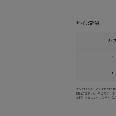
サイズ詳細
サイ
2
3
※MEN'S BIGI ONLIN
商品の計測はcm単位です。 
※採寸方法については
サイズ