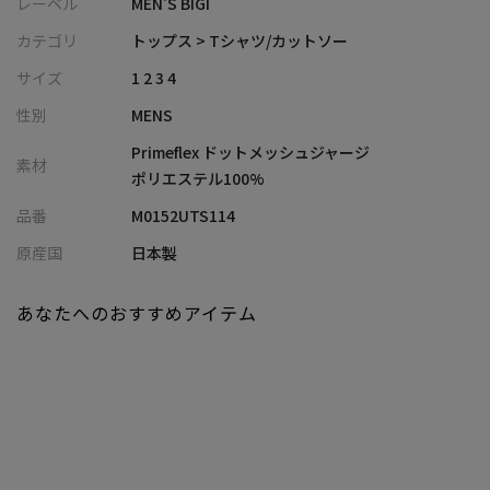
レーベル
MEN’S BIGI
アメリカの老舗ブランド『COLE HAAN』とMENS BIGIのコラボレ
ーション企画。繊維メーカー・東レ（株）が開発した高機能糸
カテゴリ
トップス > Tシャツ/カットソー
「Primeflex（プライムフレックス）」を使用。軽量で高いストレ
サイズ
1 2 3 4
ッチ性・キックバック性を持つ高機能素材です。耐久性にも優れ
性別
MENS
ており、吸水速乾性と通気性に優れた麻調メッシュジャージ素材
が、暑い季節でもさらりと快適な着心地を実現します。
Primeflex ドットメッシュジャージ
素材
無地ライクな杢調プリントが上品な印象を与え、シンプルながら
ポリエステル100%
も高級感のあるルックスに仕上がっています。背当てにはCOLE
品番
M0152UTS114
HAANオリジナルプリント生地を使用し、細部にもこだわりを感じ
られるデザインに。
原産国
日本製
【COLE HAAN/コール ハーン】
あなたへのおすすめアイテム
アメリカのシューズブランドで、特に高品質な革靴や靴、バッグ、
アクセサリーで知られています。1928年に設立され、シカゴで創
業されました。
洗練されたデザイン、優れた快適さ、そして耐久性を兼ね備えた
製品で多くの人々に愛されています。特に人気があるのはビジネ
スシーンでもカジュアルシーンでも使用できるスタイリッシュな
シューズです。