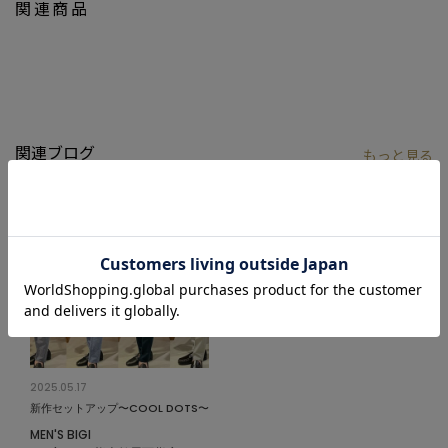
関連商品
また独自のテクノロジーを活かした「Grand.OS」など、快適さを
追求した設計にも定評があります。これにより、長時間履いても疲
れにくく、軽量な履き心地が特徴です。
最近ではスポーティーなデザインや、エコフレンドリーな素材を
使用した製品も増え、幅広い層に人気です。革靴のクラシックな
デザインを基盤にしつつ、モダンで洗練されたスタイルを提案し
関連ブログ
もっと
見る
続けているブランドです。
国内では初めてメンズビギがコラボレーション展開しました。
【シルエット】
程よく身体にフィットしながらも動きやすさを意識したシルエッ
トで、リラックス感とスタイリッシュさを両立。ショートポイン
トのスナップダウンカラーが、カジュアルにもクリーンにも合わ
せやすいバランスを演出します。
【ディテール】
2025.05.17
左胸にはCOLE HAANのアイコンロゴ刺繍、背面衿下には同色のブ
新作セットアップ〜COOL DOTS〜
ランドロゴを配置し、さりげないアクセントに。襟はスナップボ
MEN'S BIGI