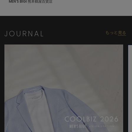
タン仕様で、開け閉めしやすく、スタイルに合わせた表情の変化
MEN'S BIGI 熊本鶴屋百貨店
を楽しめます。細部にまでCOLE HAANらしい上品さと実用性を兼
ね備えた、スペシャルな一枚です。
【ACTIVE TAILOR】
JOURNAL
もっと
見る
着る人の快適性にフォーカスして、さまざまな機能を有したテイ
ラードコレクション。ビジネスからカジュアルまで幅広いシーン
で活用できるアイテムを展開。高機能素材を採用したセットアッ
プやジャケットを中心に、心地よさとスマートさを兼ね備えた多
彩な着こなしを提案しています。
今季国内では初めてMENS BIGI ACTIVE TAILORラインでアパレル
コラボレーションを展開しています。
モデル 身長184cm 胸囲95cm ウエスト78cm ヒップ94cm 着用サ
イズ：03（L）
※照明・光の加減、PCやスマートフォンなどの環境により、製品
と画像のカラーの見え方が異なる場合がございます。
※画像はサンプルのため、色味やサイズ等の仕様が変更になる場