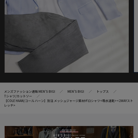
合がございます。
※サイズは弊社規定の採寸によって記載しておりますが、若干の
個体差が生じる場合がございます。
メンズファッション通販 MEN'S BIGI
MEN’S BIGI
トップス
Tシャツ/カットソー
【COLE HAAN/コール ハーン】別注 メッシュジャージ素材ポロシャツ<吸水速乾><2WAYスト
レッチ>