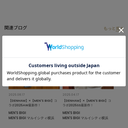
DENHAMコラボのデニムセットアップ、ジャケット
M0151FJM103・パンツM0151FP103とのコーディネートもおすす
めです。
関連ブログ
もっと
見る
【DENHAM/デンハム】
2008年にオランダ・アムステルダムに誕生したDENHAM(デンハ
ム)は、国際的にも名高いイギリス人のデニム職人ジェイソン・デ
ンハムによって設立され、現在22か国もの国で取り扱われる世界
的なブランドです。
※照明・光の加減、PCやスマートフォンなどの環境により、製品
と画像のカラーの見え方が異なる場合がございます。
※画像はサンプルのため、色味やサイズ等の仕様が変更になる場
合がございます。
2025.08.17
2025.04.17
※サイズは弊社規定の採寸によって記載しておりますが、若干の
【DENHAM】×【MEN'S BIGI】コ
【DENHAM】×【MEN'S BIGI】コ
個体差が生じる場合がございます。
ラボ2025AW最新作！
ラボ2025SS最新作！
MEN'S BIGI
MEN'S BIGI
MEN'S BIGI マルイシティ横浜
MEN'S BIGI マルイシティ横浜