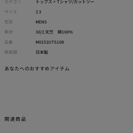
ザーのワンポイント刺繍をあしらいました。
カテゴリ
トップス > Tシャツ/カットソー
衿伏せにはDENHAMとMENS BIGI ダブルネームのプリント入りテ
サイズ
2 3
ープを施しているのも注目ポイント。また、ホワイトカラーは透
性別
MENS
け防止のために、プリント生地の裏に柔らかい白の芯地を重ねる
細かい配慮もされています。
素材
30/2 天竺 綿100%
生地には吸水性のあるやや厚手で肌触りの良い綿100%素材を使
品番
M0152UTS108
用。やわらかくナチュラルな風合いが魅力で、素肌に心地よく馴
染みます。
原産国
日本製
【シルエット】
あなたへのおすすめアイテム
バランスの良いスタイリングに決まるベーシックなクルーネック
のシルエットです。
【ディテール】
後身裾にマスコットや三角ネームタグなど細部にまでこだわり、
遊び心あるさりげないオシャレ感を演出。背裏にはデンハムオリ
ジナルのプリント生地をあしらっているのも特徴です。
関連商品
一枚でシンプルにさらりとスタイリングが決まる、大人の余裕を
感じさせるアイテムとなっております。