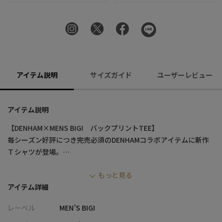
アイテム説明
サイズガイド
ユーザーレビュー
アイテム説明
【DENHAM×MENS BIGI バックプリントTEE】
毎シーズン好評につき完売必須のDENHAMコラボアイテムに新作
Ｔシャツが登場。
もっと見る
【デザイン/素材】
アイテム詳細
今季は背中にインパクトのあるシザーモチーフを配色カラーでプ
リントし、DENHAMロゴをチェーン刺繍でコラージュさせたグラ
レーベル
MEN’S BIGI
フィックになっています。左胸にはDENHAMのアイコンであるシ