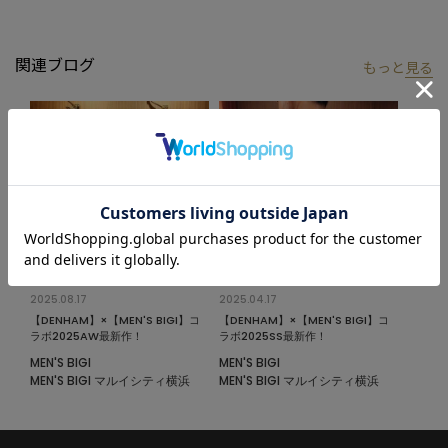
ナーにも合わせやすく、様々なスタイリングをお楽しみいただけ
ます。
関連ブログ
もっと
見る
【DENHAM/デンハム】
2008年にオランダ・アムステルダムに誕生したDENHAM(デンハ
ム)は、国際的にも名高いイギリス人のデニム職人ジェイソン・デ
ンハムによって設立され、現在22か国もの国で取り扱われる世界
的なブランドです。
※照明・光の加減、PCやスマートフォンなどの環境により、製品
と画像のカラーの見え方が異なる場合がございます。
※画像はサンプルのため、色味やサイズ等の仕様が変更になる場
合がございます。
2025.08.17
2025.04.17
※サイズは弊社規定の採寸によって記載しておりますが、若干の
【DENHAM】×【MEN'S BIGI】コ
【DENHAM】×【MEN'S BIGI】コ
個体差が生じる場合がございます。
ラボ2025AW最新作！
ラボ2025SS最新作！
MEN'S BIGI
MEN'S BIGI
MEN'S BIGI マルイシティ横浜
MEN'S BIGI マルイシティ横浜