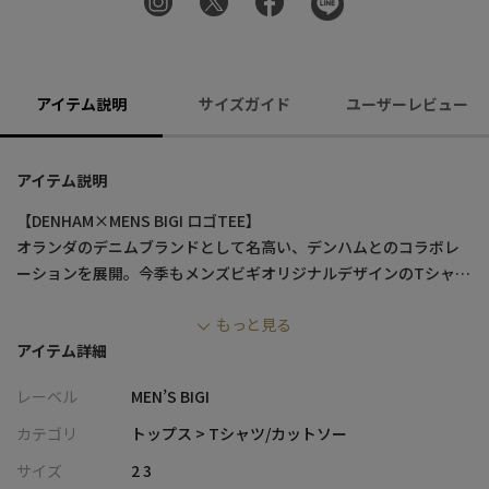
アイテム説明
サイズガイド
ユーザーレビュー
アイテム説明
【DENHAM×MENS BIGI ロゴTEE】
オランダのデニムブランドとして名高い、デンハムとのコラボレ
ーションを展開。今季もメンズビギオリジナルデザインのTシャツ
が登場です。
もっと見る
アイテム詳細
【デザイン/素材】
素材には太番手の肌触りの良い綿100%の天竺素材を使用。胸には
レーベル
MEN’S BIGI
薄いフェルト素材をDENHAMロゴで表現し、配色カラーステッチ
を施したグラフィックが特徴的です。
カテゴリ
トップス > Tシャツ/カットソー
裾部分の切替や衿元のガジェットなどにスウェット要素を取り入
サイズ
2 3
れ、Tシャツにスウェット型の魅力を落とし込んだデザインとなっ