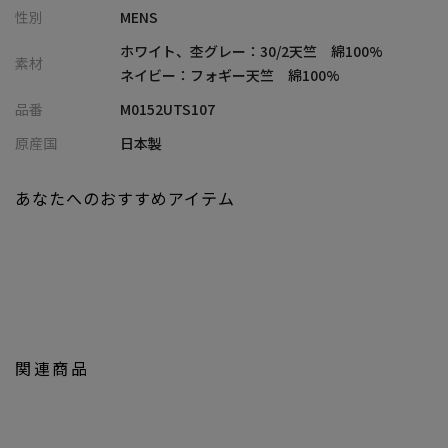
性別
MENS
ています。
衿伏せにはDENHAMとMENS BIGI ダブルネームのプリント入りテ
ホワイト、杢グレー：30/2天竺 綿100%
素材
ープを施しているのも注目ポイント。また、ホワイトカラーは透
ネイビー：フォギー天竺 綿100%
け防止のために、プリント生地の裏に柔らかい白の芯地を重ねる
品番
M0152UTS107
細かい配慮もされています。
原産国
日本製
【シルエット】
あなたへのおすすめアイテム
バランスの良いスタイリングに決まるベーシックなクルーネック
のシルエット。
【ディテール】
背裏にはデンハムオリジナルのプリント生地をあしらっていま
す。フロントのロゴが目を引きスウェット要素が存在感をプラス
してくれ、一枚でコーディネートの主役になるアイテムです。カ
関連商品
ラーは、汎用性の高い「ホワイト」「ネイビー」に加え、深みの
ある「杢グレー」を展開。
カジュアルにはもちろん、シンプルなジャケットやシャツのイン