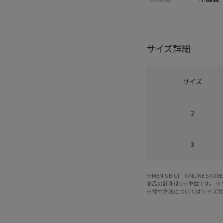
サイズ詳細
サイズ
2
3
※MEN'S BIGI ONLIN
商品の計測はcm単位です。 
※採寸方法については
サイズ