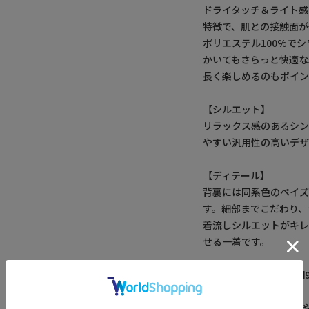
ドライタッチ＆ライト
特徴で、肌との接触面が
ポリエステル100%で
かいてもさらっと快適な
長く楽しめるのもポイン
【シルエット】
リラックス感のあるシン
やすい汎用性の高いデザ
【ディテール】
背裏には同系色のペイズ
す。細部までこだわり、
着流しシルエットがキ
せる一着です。
モデル 身長184cm 胸囲
※照明・光の加減、PC