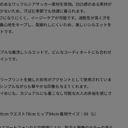
感のあるワッフルシアサッカー素材を使用。凹凸感のある素材が
少ないため、汗ばむ季節でも快適に着られます。
シワになりにくく、イージーケアが可能です。速乾性が高く汗を
着心地をキープし、型崩れしにくいため、美しいシルエットを
トです。
プルな着流しシルエットで、どんなコーディネートにも合わせ
インです。
リープリントを施した別布がアクセントとして使用されていま
シンプルながらも華やかな印象も与えてくれます。
レイめにも、カジュアルにも着こなし可能な大人の余裕を感じさ
95cm ウエスト78cm ヒップ94cm 着用サイズ：03（L）
やスマートフォンなどの環境により、製品と画像のカラーの見え