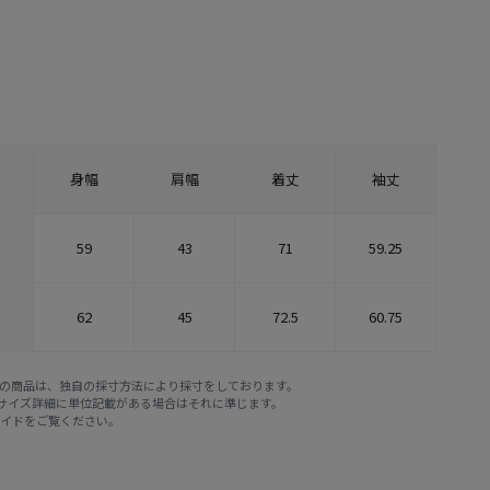
身幅
肩幅
着丈
袖丈
59
43
71
59.25
62
45
72.5
60.75
E STOREの商品は、独自の採寸方法により採寸をしております。
※サイズ詳細に単位記載がある場合はそれに準じます。
ガイド
をご覧ください。