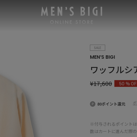
SALE
MEN’S BIGI
ワッフルシ
¥
17,600
% OF
50
ポ
80ポイント還元
※付与されるポイントは
数はカートに進んだ際