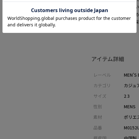
方が異なる場合がござい
※画像はサンプルのた
※サイズは弊社規定の
ございます。
アイテム詳細
レーベル
MEN’S 
カテゴリ
カジュ
サイズ
2 3
性別
MENS
素材
ポリエ
品番
M0152
原産国
中国製