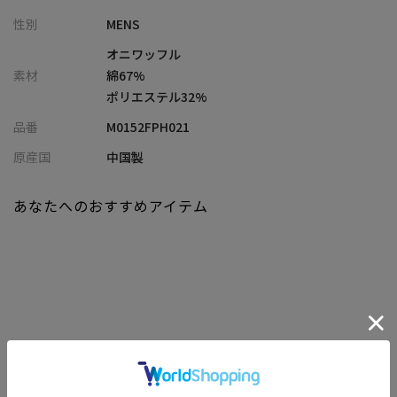
ウエストゴム仕様のイージーパンツで、リラックス感とスマート
性別
MENS
さを両立しています。
オニワッフル
【シルエット】
素材
綿67%
素材の優れたストレッチ性を活かし、タイトでスタイリッシュな
ポリエステル32%
シルエットに仕上げました。スッキリとした印象ながら、ストレ
品番
M0152FPH021
スフリーな履き心地を実現しています。
原産国
中国製
【ディテール】
簡単に着脱可能なウエストゴムが実用的で嬉しいこだわりポイン
あなたへのおすすめアイテム
トです。ワッフル素材特有の凹凸感がさりげない立体感を演出
し、スタイリングに奥行きを与えてくれます。
日常使いからリゾートシーンまで幅広く活躍しそうです。同素材
のジャケットも展開しており、セットアップで着用しラフだけれ
どサマになる大人の抜け感コーデも実現できます。
【セットアップジャケット品番】
関連商品
オニワッフルジャケット
：M0151FJ016