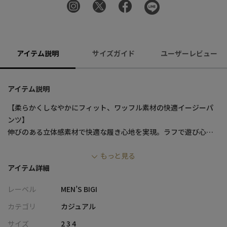
アイテム説明
サイズガイド
ユーザーレビュー
アイテム説明
【柔らかくしなやかにフィット、ワッフル素材の快適イージーパ
ンツ】
伸びのある立体感素材で快適な履き心地を実現。ラフで遊び心あ
る雰囲気は同素材のジャケットと合わせれば大人のこなれ感ある
もっと見る
装いに。
アイテム詳細
【デザイン/素材】
レーベル
MEN’S BIGI
綿とポリエステルをワッフル状に編み込むことで、編み地と素材
の縮率差から生まれる独特の凹凸感が特徴です。やわらかな肌触
カテゴリ
カジュアル
りと高い伸縮性を兼ね備え、着心地の良さが際立ちます。
サイズ
2 3 4