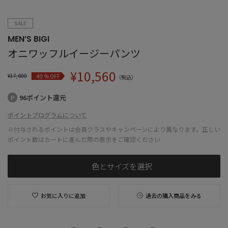
SALE
MEN’S BIGI
オニワッフルイージーパンツ
¥
10,560
¥
17,600
% OFF
40
（税込）
96ポイント還元
ポイントプログラムについて
※付与されるポイントは会員クラスやキャンペーンにより異なります。正しい
ポイント数はカートに進んだ際の表示をご確認ください
色とサイズを選択
お気に入りに追加
過去の購入商品をみる