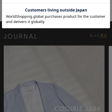
モデル 身長184cm 胸囲95cm ウエスト78cm ヒップ94cm 着用サ
イズ：03（L）
※照明・光の加減、PCやスマートフォンなどの環境により、製品
と画像のカラーの見え方が異なる場合がございます。
※画像はサンプルのため、色味やサイズ等の仕様が変更になる場
JOURNAL
もっと
見る
合がございます。
※サイズは弊社規定の採寸によって記載しておりますが、若干の
個体差が生じる場合がございます。