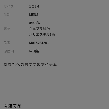
サイズ
1 2 3 4
【素材/デザイン】
性別
MENS
強撚加工によって仕上げられたこの素材は、乾いたタッチが特徴
です。市松柄のジャガード編みが施され、シンプルでありながら
麻48％
個性的なデザインを演出します。コットンとキュプラの混紡によ
素材
キュプラ51％
る独特な風合いが、春夏に最適な清涼感を感じさせます。
ポリエステル1％
品番
M0152FJ201
【シルエット】
シンプルでありながらもリゾートにぴったりなリラックス感を持
原産国
中国製
つシルエット。細部にわたって無駄を省き、すっきりとしたライ
ンを実現しています。軽やかな着心地と、着る人を美しく見せるシ
あなたへのおすすめアイテム
ルエットが特徴です。
【ディテール】
付属物を最小限に抑えた1枚仕立てのデザイン。余計な装飾を排除
することで、シンプルかつ洗練された印象を与えます。軽量で着心
地の良さを重視した仕立てになっており、着用時に感じるストレ
スを極力減らしています。
関連商品