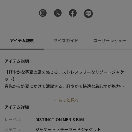
アイテム説明
サイズガイド
ユーザーレビュー
アイテム説明
【軽やかな春夏の風を感じる、ストレスフリーなリゾートジャケ
ット】
春先から盛夏にかけて活躍する、軽やかで快適な着心地が魅力の
ジャケット。麻とキュプラを主成分とする特別な混紡糸を使用
もっと見る
し、DRYタッチ感があり、涼しげな着用感を提供します。市松柄ジ
アイテム詳細
ャガード素材が、シンプルながらも洗練された印象を与え、リゾ
ート地での着こなしにもぴったりです。1枚仕立てにすることで、
レーベル
DISTINCTION MEN'S BIGI
余分な付属物を省き、着用時のストレスを感じさせません。軽量
で機能的、そしてデザインにもこだわった一着です。
カテゴリ
ジャケット > テーラードジャケット