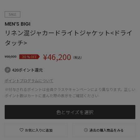
SALE
MEN’S BIGI
リネン混ジャカードライトジャケット<ドライ
タッチ>
¥
46,200
¥
66,000
% OFF
30
（税込）
420ポイント還元
ポイントプログラムについて
※付与されるポイントは会員クラスやキャンペーンにより異なります。正しい
ポイント数はカートに進んだ際の表示をご確認ください
色とサイズを選択
お気に入りに追加
過去の購入商品をみる