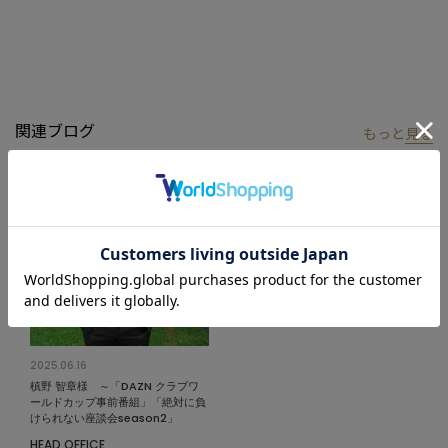
【着用シーン】
Tシャツやポロシャツと合わせることで、ビジカジシーンで重宝し
ます。また、ビーチサイドでのカジュアルなランチや、リラック
スした週末の外出時にもぴったり。春から盛夏の間、軽やかに着
こなせるアイテムとして、あらゆるシーンで活躍すること間違い
関連ブログ
もっと
見る
なしです。
【DISTINCTION MENS BIGI】
ディスティンクション メンズビギは、成熟世代に向けて、ヨーロ
ピアンスタイルをアップデート。
色気がほのかに香るようなエレガントなコーディネートを創り出
す。
モデル 身長184cm 胸囲95cm ウエスト78cm ヒップ94cm 着用サ
イズ：03（L）
2025.06.16
槙野 智章様 ～「DAZN クラブワ
※照明・光の加減、PCやスマートフォンなどの環境により、製品
ールドカップ事前番組」「絶対に負
けられない座談会season2」
と画像のカラーの見え方が異なる場合がございます。
HEAD OFFICE