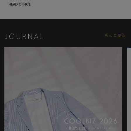
※画像はサンプルのため、色味やサイズ等の仕様が変更になる場
HEAD OFFICE
合がございます。
※サイズは弊社規定の採寸によって記載しておりますが、若干の
個体差が生じる場合がございます。
JOURNAL
もっと
見る