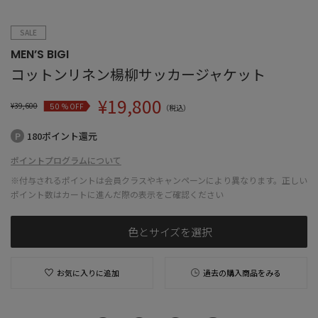
SALE
MEN’S BIGI
コットンリネン楊柳サッカージャケット
¥
19,800
¥
39,600
% OFF
50
（税込）
180ポイント還元
ポイントプログラムについて
※付与されるポイントは会員クラスやキャンペーンにより異なります。正しい
ポイント数はカートに進んだ際の表示をご確認ください
色とサイズを選択
お気に入りに追加
過去の購入商品をみる