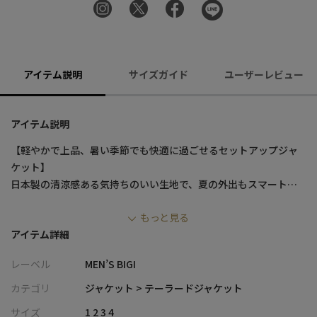
アイテム説明
サイズガイド
ユーザーレビュー
アイテム説明
【軽やかで上品、暑い季節でも快適に過ごせるセットアップジャ
ケット】
日本製の清涼感ある気持ちのいい生地で、夏の外出もスマートに
楽しめる一着です。
もっと見る
アイテム詳細
【デザイン/素材】
新潟県で作られたコットンリネンの楊柳サッカー素材を使用。ワ
レーベル
MEN’S BIGI
ッシャー加工を施し、軽やかで清涼感のある仕上がりになってい
ます。楊柳サッカー特有の凹凸感が肌に優しく、さらりとした着
カテゴリ
ジャケット > テーラードジャケット
心地を提供します。
サイズ
1 2 3 4