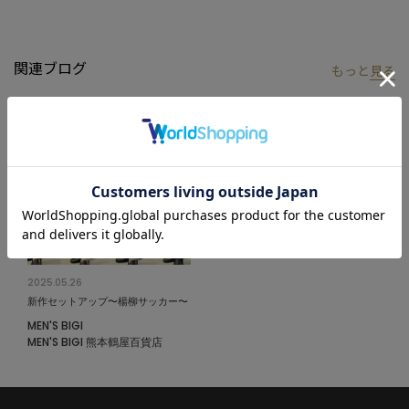
イズ：03（L）
※照明・光の加減、PCやスマートフォンなどの環境により、製品
関連ブログ
もっと
見る
と画像のカラーの見え方が異なる場合がございます。
※画像はサンプルのため、色味やサイズ等の仕様が変更になる場
合がございます。
※サイズは弊社規定の採寸によって記載しておりますが、若干の
個体差が生じる場合がございます。
2025.05.26
新作セットアップ〜楊柳サッカー〜
MEN'S BIGI
MEN'S BIGI 熊本鶴屋百貨店