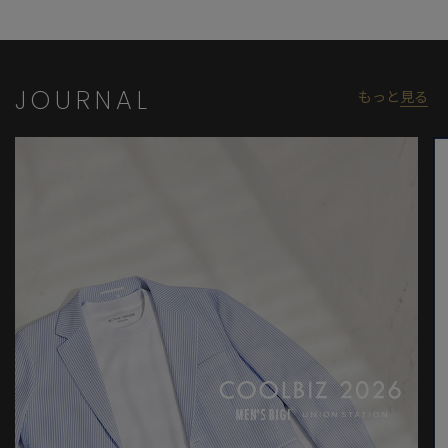
モデル 身長184cm 胸囲95cm ウエスト78cm ヒップ94cm 着用サ
イズ：03（L）
※照明・光の加減、PCやスマートフォンなどの環境により、製品
JOURNAL
もっと
見る
と画像のカラーの見え方が異なる場合がございます。
※画像はサンプルのため、色味やサイズ等の仕様が変更になる場
合がございます。
※サイズは弊社規定の採寸によって記載しておりますが、若干の
個体差が生じる場合がございます。