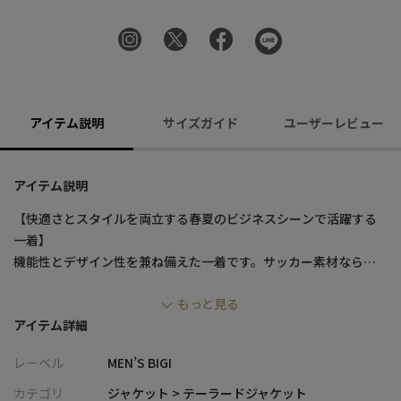
アイテム説明
サイズガイド
ユーザーレビュー
アイテム説明
【快適さとスタイルを両立する春夏のビジネスシーンで活躍する
一着】
機能性とデザイン性を兼ね備えた一着です。サッカー素材ならで
はの立体的な凹凸が特徴で、通気性に優れ、暑い季節でも快適に
もっと見る
着用可能。ポリエステル素材を採用することで、軽量かつ速乾性
アイテム詳細
にも優れ、ストレッチ性を備えているため動きやすさも抜群で
す。グレージュ×ブラックの染め分けデザイン、ネイビーのメラン
レーベル
MEN’S BIGI
ジ柄、ネイビーのカモフラージュ柄の3種類を展開し、シーンやス
タイルに合わせた選択が可能です。
カテゴリ
ジャケット > テーラードジャケット