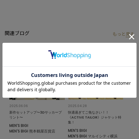
【ディテール】
フロントにはフラップポケットを配置し、裏地にはカモフラージ
ュ柄を採用することで、ディテールにこだわりをプラス。袖口に
は飾りボタンを施し、さりげない高級感を演出しています。ま
関連ブログ
もっと
見る
た、ポケットチーフにはシーズンテーマ「サファリラウンジ」を
イメージしたカモフラージュ柄を採用し、ジャケットスタイルに
華やかなアクセントを加えています。
【着用シーン】
ビジネスシーンでは、シャツやスラックスと合わせて洗練された
スタイルを演出。カジュアルな場面では、Tシャツやデニムと合わ
せることで、程よくリラックスした大人の着こなしが完成します。
通気性が高く、長時間の着用にも適しているため、出張や旅行な
どの移動シーンにも最適。暑い季節でも快適に過ごせる、オン・
2025.06.06
2025.04.28
オフ兼用の万能ジャケットです。
新作セットアップ〜3Dサッカープ
快適過ぎてご免なさい！！
リント〜
《ACTIVE TAILOR》ジャケット特
集！
同色同素材 セットアップパンツ
：M0152FP008
MEN'S BIGI
MEN'S BIGI
MEN'S BIGI 熊本鶴屋百貨店
MEN'S BIGI マルイシティ横浜