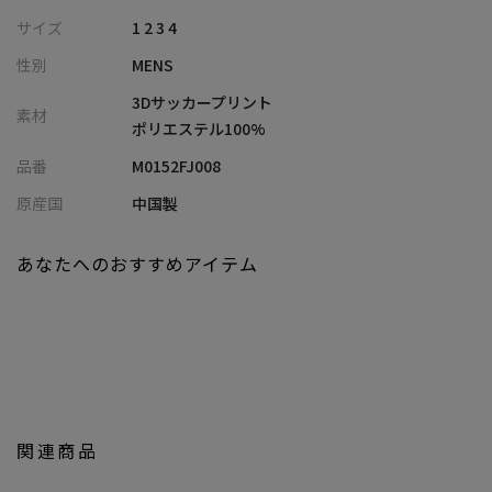
サイズ
1 2 3 4
【素材/デザイン】
性別
MENS
ポリエステル100%のサッカー素材を使用し、一般的なサッカー生
地よりも凹凸の激しい3D構造が特徴です。表面に形成された細か
3Dサッカープリント
素材
いドットが通気性を高め、肌に触れる面積を減らすことで、涼し
ポリエステル100%
く快適な着心地を実現しました。また、ストレッチ性に優れ、軽
品番
M0152FJ008
量で速乾性も高いため、長時間の着用でもストレスを感じにくい
仕様です。裏地にはストライプ柄を採用し、さりげないデザイン
原産国
中国製
性をプラス。フラップポケットの裏地にはカモフラージュ柄を使
用し、シーズンテーマ「サファリラウンジ」を意識した遊び心の
あなたへのおすすめアイテム
あるデザインになっています。
【シルエット】
ウエストをやや絞ったスマートなレギュラーフィットを採用し、
スタイリッシュな印象を与えます。ウエストマークがあることで、
自然なシェイプを生み出し、スタイルアップ効果も期待できま
す。細身ながらも窮屈さを感じさせない作りで、快適な着心地と上
関連商品
品なシルエットを両立しています。