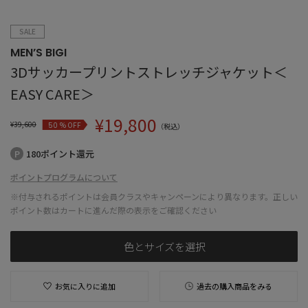
SALE
MEN’S BIGI
3Dサッカープリントストレッチジャケット＜
EASY CARE＞
¥
19,800
¥
39,600
% OFF
50
（税込）
180ポイント還元
ポイントプログラムについて
※付与されるポイントは会員クラスやキャンペーンにより異なります。正しい
ポイント数はカートに進んだ際の表示をご確認ください
色とサイズを選択
お気に入りに追加
過去の購入商品をみる