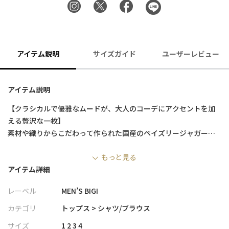
アイテム説明
サイズガイド
ユーザーレビュー
アイテム説明
【クラシカルで優雅なムードが、大人のコーデにアクセントを加
える贅沢な一枚】
素材や織りからこだわって作られた国産のペイズリージャガード
生地を使用。動くたび見え方の変わるデザインで、大人の華やか
もっと見る
な装いを楽しめます。
アイテム詳細
【デザイン/素材】
レーベル
MEN’S BIGI
ポリエステルとレーヨンをブレンドした生地は、薄手で軽く、と
ろみのあるしなやかな肌触りが魅力です。
カテゴリ
トップス > シャツ/ブラウス
デザインは、シャンブレー仕上げのペイズリージャガード生地を
サイズ
1 2 3 4