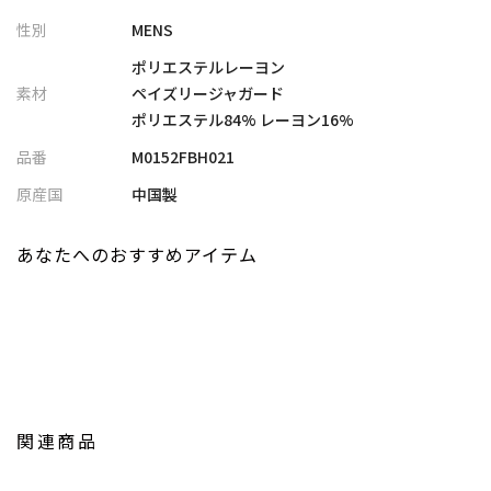
使用。織りで自然な陰影を作り出しており、奥行きのあるペイズ
性別
MENS
リー柄が華やかでクラシカルなムードを演出します。
光沢感のある生地は、光の当たり具合によって微妙に表情を変化
ポリエステルレーヨン
させ、大人の洗練されたスタイルにアクセントを加えてくれま
素材
ペイズリージャガード
す。
ポリエステル84% レーヨン16%
品番
M0152FBH021
【シルエット】
細身のラインでスッキリと見せつつも、程よいリラックス感を備
原産国
中国製
えたバランスの良いシルエット。腕まくりしなくてもすっきりと
涼しく着こなせる七分袖です。動きやすさとスタイリッシュさを
あなたへのおすすめアイテム
兼ね備えた、インナーにも一枚着にも対応する万能型です。
【ディテール】
ジャケットの中にも合わせやすい7分袖仕様。落ち着いたデザイン
としなやかな素材感で、シーズンを問わず長く着回せるのも嬉し
いポイントです。
日常使いはもちろん、ちょっとしたパーティーなどのイベントに
関連商品
も様になる一着です。