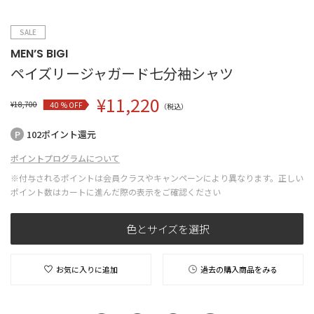
SALE
MEN’S BIGI
ペイズリージャガード七分袖シャツ
¥
11,220
¥
18,700
% OFF
40
（税込）
102ポイント還元
ポイントプログラムについて
※付与されるポイントは会員クラスやキャンペーンにより異なります。正しい
ポイント数はカートに進んだ際の表示をご確認ください
色とサイズを選択
お気に入りに追加
過去の購入商品をみる