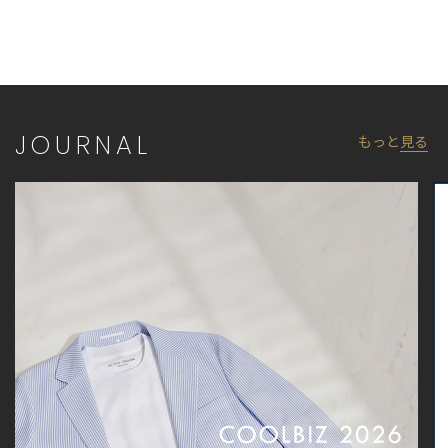
モデル 身長184cm 胸囲95cm ウエスト78cm ヒップ94cm 着用サ
イズ：03（L）
※照明・光の加減、PCやスマートフォンなどの環境により、製品
と画像のカラーの見え方が異なる場合がございます。
※画像はサンプルのため、色味やサイズ等の仕様が変更になる場
JOURNAL
もっと
見る
合がございます。
※サイズは弊社規定の採寸によって記載しておりますが、若干の
個体差が生じる場合がございます。