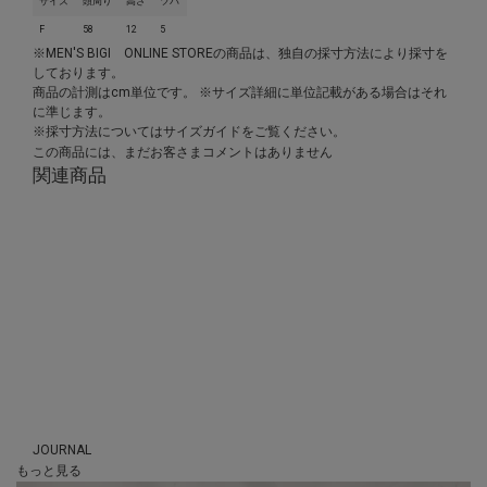
サイズ
頭周り
高さ
ツバ
F
58
12
5
※MEN'S BIGI ONLINE STOREの商品は、独自の採寸方法により採寸を
しております。
商品の計測はcm単位です。 ※サイズ詳細に単位記載がある場合はそれ
に準じます。
※採寸方法については
サイズガイド
をご覧ください。
この商品には、まだお客さまコメントはありません
関連商品
あなたへのおすすめアイテム
JOURNAL
もっと
見る