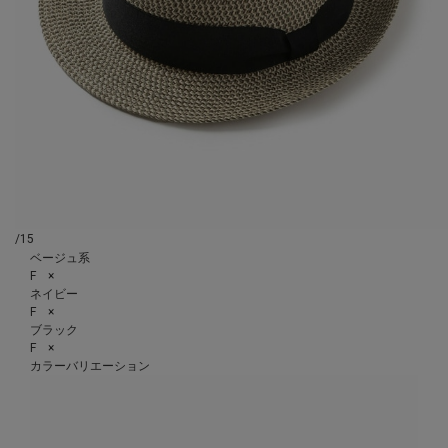
/15
ベージュ系
F ×
ネイビー
F ×
ブラック
F ×
カラーバリエーション