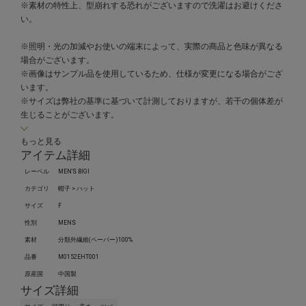
※素材の特性上、型崩れする恐れがございますので洗濯はお避けくださ
い。
※照明・光の加減やお使いの端末によって、実際の商品と色味が異なる
場合がございます。
※画像はサンプル品を使用しているため、仕様が変更になる場合がござ
います。
※サイズは弊社の基準に基づいて計測しておりますが、若干の個体差が
生じることがございます。
もっと見る
アイテム詳細
レーベル
MEN’S BIGI
カテゴリ
帽子 > ハット
サイズ
F
性別
MENS
素材
分類外繊維(ペーパー)100%
品番
M0152EHT001
原産国
中国製
サイズ詳細