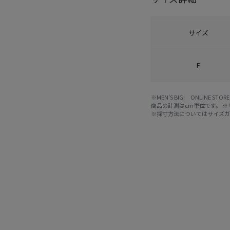
サイズ
F
※MEN'S BIGI ONLIN
商品の計測はcm単位です。 
※採寸方法については
サイズ