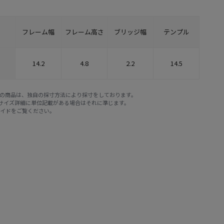
フレーム幅
フレーム高さ
ブリッジ幅
テンプル
14.2
4.8
2.2
14.5
E STOREの商品は、独自の採寸方法により採寸をしております。
※サイズ詳細に単位記載がある場合はそれに準じます。
ガイド
をご覧ください。