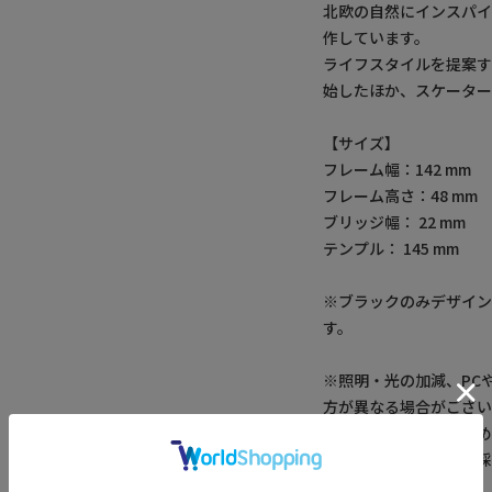
北欧の自然にインスパ
作しています。
ライフスタイルを提案
始したほか、スケーター
【サイズ】
フレーム幅：142 mm
フレーム高さ：48 mm
ブリッジ幅： 22 mm
テンプル： 145 mm
※ブラックのみデザインが I
す。
※照明・光の加減、PC
方が異なる場合がござい
※画像はサンプルのた
※サイズは弊社規定の
ございます。