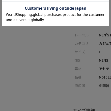
アイテム詳細
レーベル
MEN’S 
カテゴリ
カジュ
サイズ
F
性別
MENS
素材
アセテ
品番
M0152
原産国
中国製
サイズ詳細