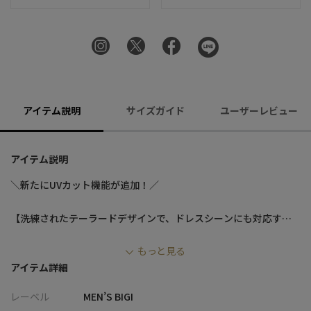
アイテム説明
サイズガイド
ユーザーレビュー
アイテム説明
＼新たにUVカット機能が追加！／
【洗練されたテーラードデザインで、ドレスシーンにも対応する
高機能インナー】
もっと見る
シルケット加工を施したスムース生地で洗練されたイメージを持
アイテム詳細
ちながら、盛夏にも最適な高機能が揃った万能スマートインナー
レーベル
MEN’S BIGI
【デザイン/素材】