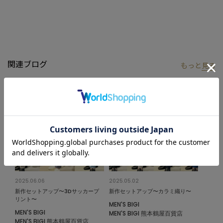
スタイルに合わせやすいです。
後ろの襟を少し高めの設計にすることで、ジャケットの襟ぐりを
汗や皮脂から守ります。
丈夫で高級感のあるスムース生地が、長時間の着用でも快適さを
キープしてくれる見た目だけでない優れたインナーアイテムで
関連ブログ
もっと
見る
す。
【ACTIVE TAILOR】
着る人の快適性にフォーカスして、さまざまな機能を有したテイ
ラードコレクション。
ビジネスからカジュアルまで幅広いシーンで活用できるアイテム
を展開。
高機能素材を採用したセットアップやジャケットを中心に、心地
よさとスマートさを兼ね備えた多彩な着こなしを提案していま
す。
2025.06.06
2025.05.02
新作セットアップ〜3Dサッカープ
新作セットアップ〜カラミ織り〜
モデル 身長184cm 胸囲95cm ウエスト78cm ヒップ94cm 着用サ
リント〜
MEN'S BIGI
イズ：03（L）
MEN'S BIGI
MEN'S BIGI 熊本鶴屋百貨店
MEN'S BIGI 熊本鶴屋百貨店