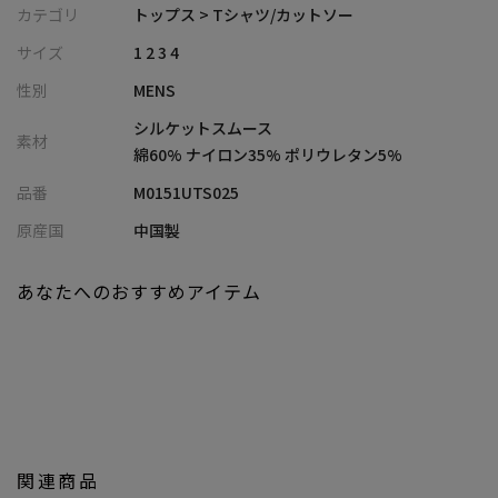
布帛の立体的なパターンをカットソーに応用し、袖付けをアーム
カテゴリ
トップス > Tシャツ/カットソー
ホールで最後に縫製する独自の仕様で生み出されたテーラードウ
サイズ
1 2 3 4
ェアライン。
性別
MENS
生地には適度な厚みがあり、光沢感と滑らかさを与えるシルケッ
ト加工を施したスムース素材で、ドレスシーンにもぴったりの上
シルケットスムース
素材
品な仕上がりです。
綿60% ナイロン35% ポリウレタン5%
接触冷感機能を備え、暑い季節でも快適な着心地。
品番
M0151UTS025
さらにUVカット機能をプラスし、日差しからもしっかりと肌を守
ります。
原産国
中国製
【シルエット】
あなたへのおすすめアイテム
テーラードスタイルでありながら、着心地の良さを追求したフィ
ット感。
自然なラインで身体に馴染み、インナーのみならず一枚でも着映
えするシルエットです。
【ディテール】
袖口と裾部分にはステッチが施されています。襟元はリブ仕立て
関連商品
のクルーネックデザインで、顔周りをすっきり見せ、さまざまな