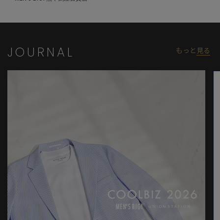
※照明・光の加減、PCやスマートフォンなどの環境により、製品
と画像のカラーの見え方が異なる場合がございます。
※画像はサンプルのため、色味やサイズ等の仕様が変更になる場
合がございます。
JOURNAL
もっと
見る
※サイズは弊社規定の採寸によって記載しておりますが、若干の
個体差が生じる場合がございます。