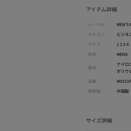
アイテム詳細
レーベル
MEN’S 
カテゴリ
ビジネ
サイズ
1 2 3 4
性別
MENS
ナイロン
素材
ポリウ
品番
M0151
原産国
中国製
サイズ詳細