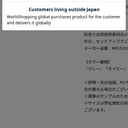
【サイズ表記に関して
商品タグにはサイズ部分
01はSサイズ、02はM
【セットアップ情報】
別売りの同色同素材のジ
ぜひ、セットアップで
メーカー品番：M0151FJ
【カラー展開】
「グレー」「ネイビー」
※照明・光の加減、PC
方が異なる場合がござい
※画像はサンプルのた
※サイズは弊社規定の
ございます。