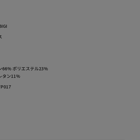
BIGI
ス
66% ポリエステル23%
レタン11%
FP017