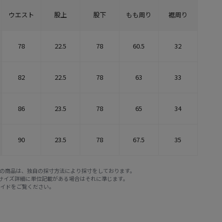
ウエスト
股上
股下
もも周り
裾周り
78
22.5
78
60.5
32
82
22.5
78
63
33
86
23.5
78
65
34
90
23.5
78
67.5
35
E STOREの商品は、独自の採寸方法により採寸をしております。
※サイズ詳細に単位記載がある場合はそれに準じます。
ガイド
をご覧ください。