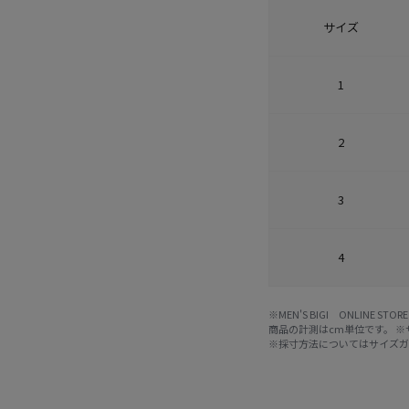
サイズ
1
2
3
4
※MEN'S BIGI ONLIN
商品の計測はcm単位です。 
※採寸方法については
サイズ