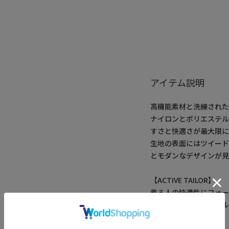
アイテム説明
高機能素材と洗練され
ナイロンとポリエステル
すさと快適さが最大限に
生地の表面にはツイー
とモダンなデザインが見
【ACTIVE TAILOR】
着る人の快適性にフォー
ビジネスからカジュアル