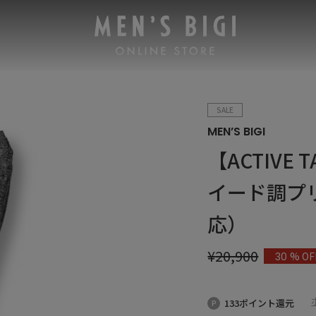
SALE
MEN’S BIGI
【ACTIVE
イード調プ
応）
¥
20,900
% OF
30
133ポイント還元