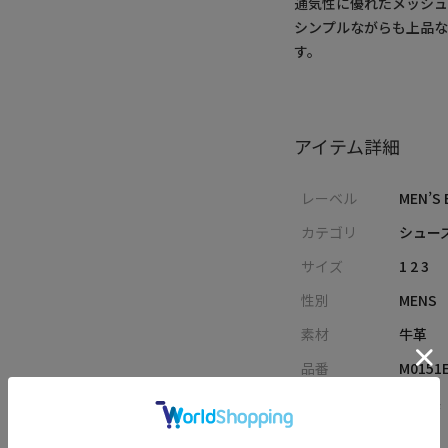
通気性に優れたメッシ
シンプルながらも上品な
す。
アイテム詳細
レーベル
MEN’S 
カテゴリ
シューズ
サイズ
1 2 3
性別
MENS
素材
牛革
品番
M0151
原産国
中国製