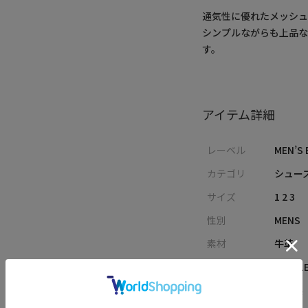
通気性に優れたメッシ
シンプルながらも上品な
す。
アイテム詳細
レーベル
MEN’S 
カテゴリ
シューズ
サイズ
1 2 3
性別
MENS
素材
牛革
品番
M0151
原産国
中国製