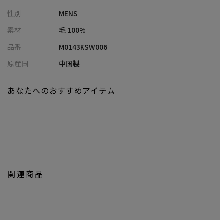
ジャケットやアウターなどのインナーとしても着用できます。
性別
MENS
洗練されたデザインと高品質の糸が融合し、
保温性に優れたスタイリッシュな印象を与え、
素材
毛 100%
上質な素材と丁寧な仕立てが耐久性を生み、
品番
M0143KSW006
長く愛用できるコーディネートしやすい大人のニットに仕上げて
います。
原産国
中国製
【カラー】
あなたへのおすすめアイテム
「グレー」「オレンジ」「グリーン」「ブラック」の豊富な4色展
開。
【サイズ表記に関して】
商品タグにはサイズ部分に数字が表記されています。
01はSサイズ、02はMサイズ、03はLサイズを表します。
関連商品
モデル 身長184cm 胸囲95cm ウエスト78cm ヒップ94cm 着用サ
イズ：03（L）
※製品染めのため、個体差があります。