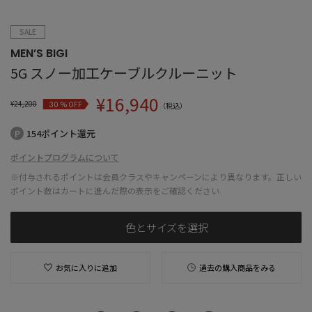
SALE
MEN’S BIGI
5G スノー加工ケーブルクルーニット
¥
16,940
¥
24,200
% OFF
30
（税込）
154ポイント還元
ポイントプログラムについて
※付与されるポイントは会員クラスやキャンペーンにより異なります。正しい
ポイント数はカートに進んだ際の表示をご確認ください
色とサイズを選択
お気に入りに追加
過去の購入商品をみる