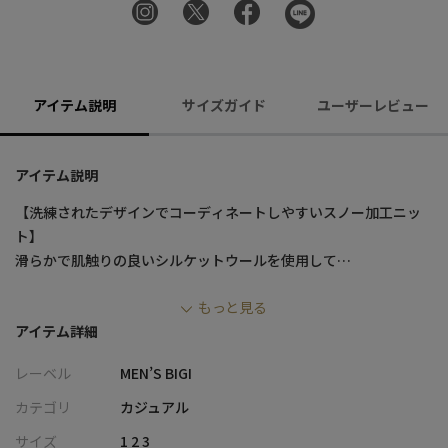
アイテム説明
サイズガイド
ユーザーレビュー
アイテム説明
【洗練されたデザインでコーディネートしやすいスノー加工ニッ
ト】
滑らかで肌触りの良いシルケットウールを使用して
バソラン加工をした糸を使用したニット。
もっと見る
バソラン加工することでピリングに強い糸に仕上げています。
アイテム詳細
国内の有名な染色工場でスノー加工と呼ばれる製品染め加工によ
り、
レーベル
MEN’S BIGI
製品に上品なフェード感を表現した
メランジ染めの特殊加工をしたクルーネックです。
カテゴリ
カジュアル
ややタイトめのサイジングなので、
サイズ
1 2 3