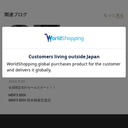
※照明・光の加減、PCやスマートフォンなどの環境により、製品
と画像のカラーの見え方が異なる場合がございます。
関連ブログ
もっと
見る
※画像はサンプルのため、色味やサイズ等の仕様が変更になる場
合がございます。
※サイズは弊社規定の採寸によって記載しておりますが、若干の
個体差が生じる場合がございます。
2024.12.26
会員限定先行セールスタート！！
MEN'S BIGI
MEN'S BIGI 熊本鶴屋百貨店