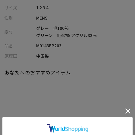
【タンブラー加工について】
サイズ
1 2 3 4
ドラム式の機械で乾燥させ、毛布のようなふっくらとした仕上が
性別
MENS
りにする加工。
グレー 毛100％
素材
【ワッシャー加工について】
グリーン 毛67％ アクリル33％
自然な風合いのシワを出す加工。
品番
M0143FP203
【セットアップ商品情報】
原産国
中国製
別売りの同色・同素材のジャケットをご用意しております。
ぜひ、セットアップでご着用をしてみてください。
あなたへのおすすめアイテム
メーカー品番：M0143FJ 203
商品名：ウールダンブラーワッシャージャケット
【サイズ表記に関して】
商品タグにはサイズ部分に数字が表記されています。
01はSサイズ、02はMサイズ、03はLサイズ、04はLLサイズを表し
ます。
関連商品
モデル:身長:184cm バスト:94cm ウェスト:73cm ヒップ:95cm 着