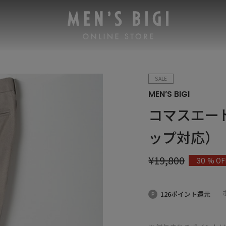
SALE
MEN’S BIGI
コマスエー
ップ対応）
¥
19,800
% OF
30
126ポイント還元